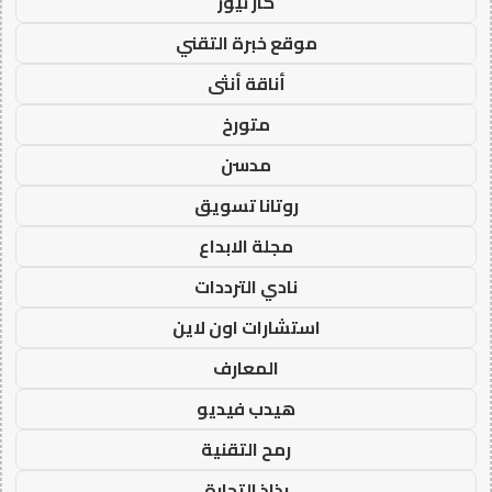
كار نيوز
موقع خبرة التقني
أناقة أنثى
متورخ
مدسن
روتانا تسويق
مجلة الابداع
نادي الترددات
استشارات اون لاين
المعارف
هيدب فيديو
رمح التقنية
رذاذ التجارة