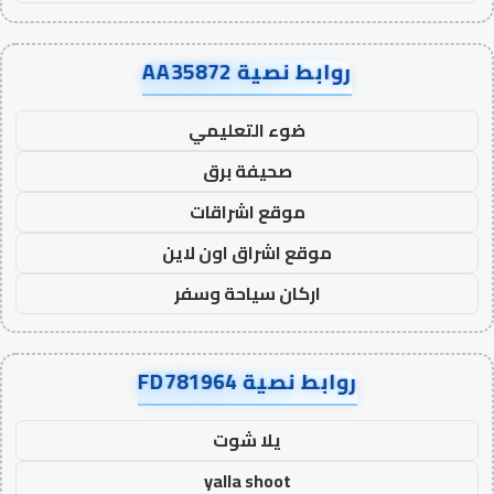
روابط نصية AA35872
ضوء التعليمي
صحيفة برق
موقع اشراقات
موقع اشراق اون لاين
اركان سياحة وسفر
روابط نصية FD781964
يلا شوت
yalla shoot