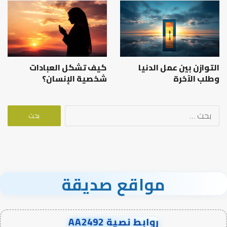
التوازن بين عمل الدنيا
كيف تشكل العبادات
وطلب الآخرة
شخصية الإنسان؟
البحث
عن:
مواقع صديقة
روابط نصية AA2492