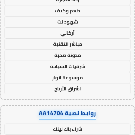
طعم وكيف
شهود نت
أركاني
مباشر التقنية
مدونة صحبة
شرقيات السياحة
موسوعة انوار
اشراق الأرباح
روابط نصية AA14704
شراء باك لينك