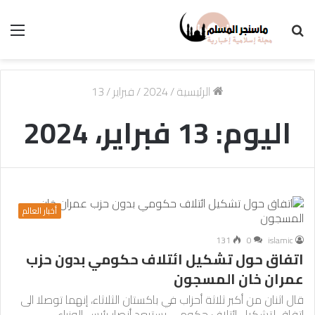
بحث
الق
عن
الرئيسية
/
2024
/
فبراير
/
13
اليوم:
13 فبراير، 2024
أخبار العالم
131
0
islamic
اتفاق حول تشكيل ائتلاف حكومي بدون حزب
عمران خان المسجون
قال اثنان من أكبر ثلاثة أحزاب في باكستان الثلاثاء، إنهما توصلا الى
اتفاق لتشكيل ائتلاف حكومي يستبعد أنصار رئيس الوزراء…