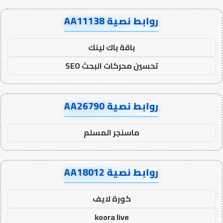
روابط نصية AA11138
باقة باك لينك
تحسين محركات البحث SEO
روابط نصية AA26790
ماسنجر المسلم
روابط نصية AA18012
كورة لايف
koora live