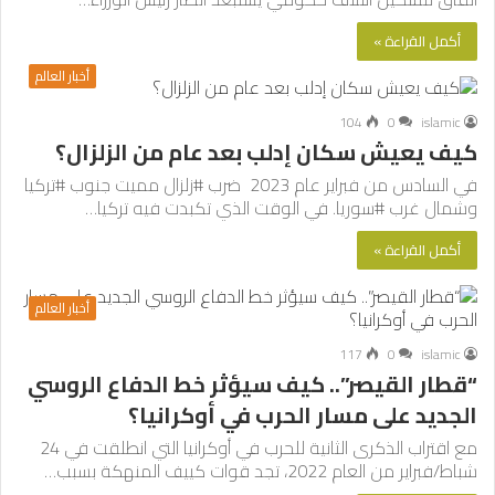
أكمل القراءة »
أخبار العالم
104
0
islamic
كيف يعيش سكان إدلب بعد عام من الزلزال؟
في السادس من فبراير عام 2023 ضرب #زلزال مميت جنوب #تركيا
وشمال غرب #سوريا. في الوقت الذي تكبدت فيه تركيا…
أكمل القراءة »
أخبار العالم
117
0
islamic
“قطار القيصر”.. كيف سيؤثر خط الدفاع الروسي
الجديد على مسار الحرب في أوكرانيا؟
مع اقتراب الذكرى الثانية للحرب في أوكرانيا التي انطلقت في 24
شباط/فبراير من العام 2022، تجد قوات كييف المنهكة بسبب…