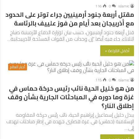
116
0
islamic
مقتل أربعة جنود أرمينيين جراء توتر على الحدود
مع أذربيجان بعد أيام من فوز علييف بالرئاسة
قتل أربعة جنود أرمينيون، حسب بيان لوزارة الدفاع الأرمينية صباح
الثلاثاء، جاء فيه أيضا “إن وحدات من القوات المسلحة الأذربيجانية…
أكمل القراءة »
أخبار العالم
115
0
islamic
من هو خليل الحية نائب رئيس حركة حماس في
غزة وما دوره في المباحثات الجارية بشأن وقف
إطلاق النار؟
يبذل خليل إسماعيل إبراهيم الحية، نائب رئيس حركة المقاومة
الإسلامية (حماس) في غزة قصارى جهده في إطار مباحثات تهدف
إلى…