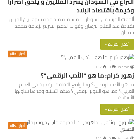
النزاع في السودان يشرد الملايين و يلحق أضرارا
وخيمة باقتصاد البلاد
ألحقت الحرب في السودان، المستمرة منذ عدة شهور بين الجيش
بقيادة عبد الفتاح البرهان وقوات الدعم السريع بزعامة محمد
حمدان…
أكمل القراءة »
أخبار العالم
117
0
islamic
زهور كرام: ما هو "الأدب الرقمي"؟
ما هو الأدب الرقمي؟ وما واقع الثقافة الرقمية في العالم
العربي؟ وما هو التنوير الرقمي؟ هذه الأسئلة وغيرها تتناولها
الأستاذة…
أكمل القراءة »
أخبار العالم
114
0
islamic