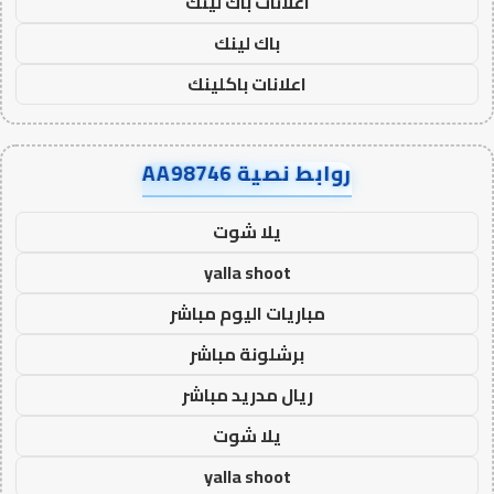
اعلانات باك لينك
باك لينك
اعلانات باكلينك
روابط نصية AA98746
يلا شوت
yalla shoot
مباريات اليوم مباشر
برشلونة مباشر
ريال مدريد مباشر
يلا شوت
yalla shoot