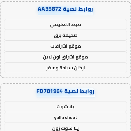
روابط نصية AA35872
ضوء التعليمي
صحيفة برق
موقع اشراقات
موقع اشراق اون لاين
اركان سياحة وسفر
روابط نصية FD781964
يلا شوت
yalla shoot
يلا شوت زون