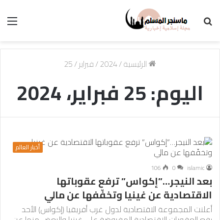
بحث
الق
عن
الرئيسية
/
2024
/
فبراير
/
25
اليوم:
25 فبراير، 2024
أخبار العالم
106
0
islamic
بعد النيجر…”إكواس” ترفع عقوباتها
الاقتصادية عن غينيا وتخفّفها عن مالي
أعلنت المجموعة الاقتصادية لدول غرب أفريقيا (إكواس) الأحد
رفع العقوبات الاقتصادية المفروضة على غينيا والبعض منها عن