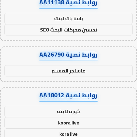
روابط نصية AA11138
باقة باك لينك
تحسين محركات البحث SEO
روابط نصية AA26790
ماسنجر المسلم
روابط نصية AA18012
كورة لايف
koora live
kora live