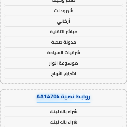
طعم وكيف
شهود نت
أركاني
مباشر التقنية
مدونة صحبة
شرقيات السياحة
موسوعة انوار
اشراق الأرباح
روابط نصية AA14704
شراء باك لينك
شراء باك لينك