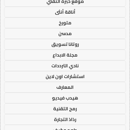
موقع خبرة التقني
أناقة أنثى
متورخ
مدسن
روتانا تسويق
مجلة الابداع
نادي الترددات
استشارات اون لاين
المعارف
هيدب فيديو
رمح التقنية
رذاذ التجارة