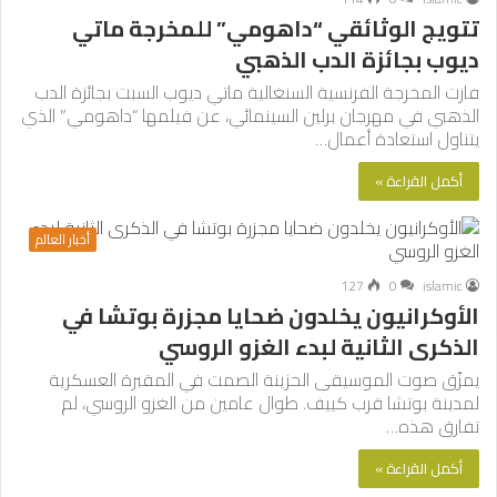
تتويج الوثائقي “داهومي” للمخرجة ماتي
ديوب بجائزة الدب الذهبي
فازت المخرجة الفرنسية السنغالية ماتي ديوب السبت بجائزة الدب
الذهبي في مهرجان برلين السينمائي، عن فيلمها “داهومي” الذي
يتناول استعادة أعمال…
أكمل القراءة »
أخبار العالم
127
0
islamic
الأوكرانيون يخلدون ضحايا مجزرة بوتشا في
الذكرى الثانية لبدء الغزو الروسي
يمزّق صوت الموسيقى الحزينة الصمت في المقبرة العسكرية
لمدينة بوتشا قرب كييف. طوال عامين من الغزو الروسي، لم
تفارق هذه…
أكمل القراءة »