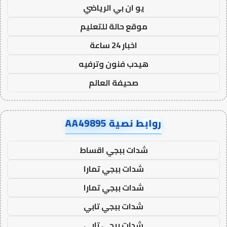
يو ان بي الرياضي
موقع حالة للتعليم
اخبار 24 ساعة
هيدب فنون وترفيه
صحيفة العالم
روابط نصية AA49895
شدات ببجي اقساط
شدات ببجي تمارا
شدات ببجي تمارا
شدات ببجي تابي
شدات ببجي تابي