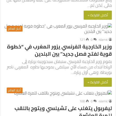
مالي. لكن لم…
أكمل القراءة »
أخبار العالم
121
0
islamic
وزير الخارجية الفرنسي يزور المغرب في “خطوة
قوية لفتح فصل جديد” بين البلدين
يقوم وزير الخارجية الفرنسي ستيفان سيجورنيه بزيارة إلى
الرباط ابتداء من مساء الأح، سيلتقي بموجبها نظيره المغربي ناصر
بوريطة. وهي أول زيارة…
أكمل القراءة »
أخبار العالم
108
0
islamic
ليفربول يتغلب على تشيلسي ويتوج باللقب
للمرة العاشرة