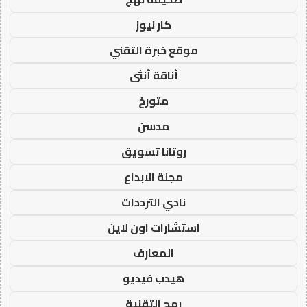
كار نيوز
موقع خبرة التقني
أناقة أنثى
متورخ
مدسن
روتانا تسويق
مجلة الابداع
نادي الترددات
استشارات اون لاين
المعارف
هيدب فيديو
رمح التقنية