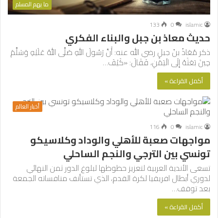
ما يهم المسلم
133
0
islamic
حديث معاذ بن جبل والبناء الفكري
ذكر مُعَاذُ بنُ جبلٍ رضي الله عنه: أَنَّ رَسُولَ اللهِ صَلَّى اللهُ عَلَيْهِ وَسَلَّمَ
حِينَ بَعَثَهُ إِلَى الْيَمَنِ، فَقَالَ: «كَيْفَ…
أكمل القراءة »
أخبار العالم
116
0
islamic
مواجهات صعبة للأهلي والوداد وكلاسيكو
تونسي بين الترجي والنجم الساحلي
تسعى الأندية العربية لتعزيز حظوظها لبلوغ الدور ثمن النهائي
لدوري أبطال افريقيا لكرة القدم، الذي تستأنف منافساته الجمعة
بعد توقف…
أكمل القراءة »