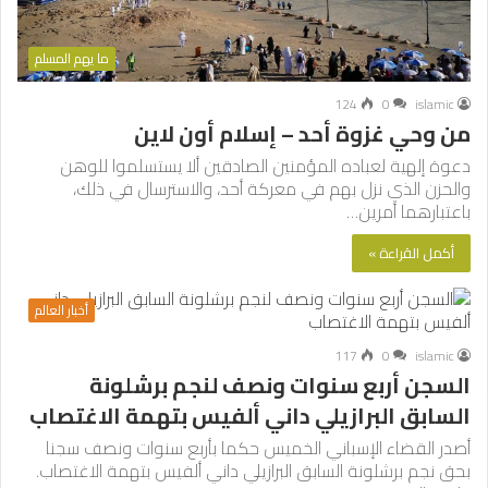
ما يهم المسلم
124
0
islamic
من وحي غزوة أحد – إسلام أون لاين
دعوة إلهية لعباده المؤمنين الصادقين ألا يستسلموا للوهن
والحزن الذي نزل بهم في معركة أحد، والاسترسال في ذلك،
باعتبارهما أمرين…
أكمل القراءة »
أخبار العالم
117
0
islamic
السجن أربع سنوات ونصف لنجم برشلونة
السابق البرازيلي داني ألفيس بتهمة الاغتصاب
أصدر القضاء الإسباني الخميس حكما بأربع سنوات ونصف سجنا
بحق نجم برشلونة السابق البرازيلي داني ألفيس بتهمة الاغتصاب.