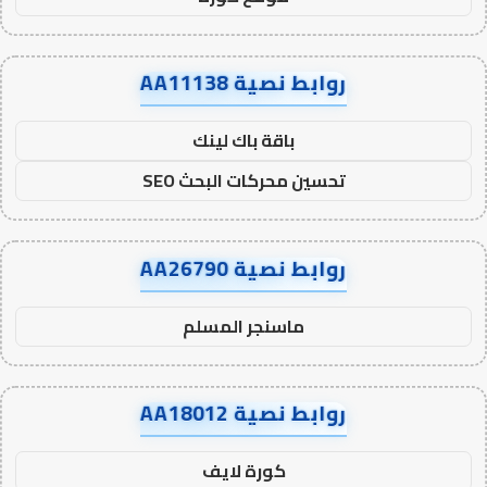
روابط نصية AA11138
باقة باك لينك
تحسين محركات البحث SEO
روابط نصية AA26790
ماسنجر المسلم
روابط نصية AA18012
كورة لايف