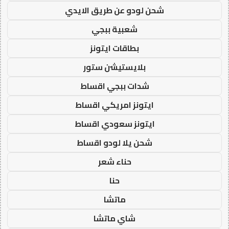
شحن لودو عن طريق الايدي
شعبية ببجي
بطاقات ايتونز
بلايستيشن ستور
شدات ببجي اقساط
ايتونز امريكي اقساط
ايتونز سعودي اقساط
شحن يلا لودو اقساط
حناء شعر
حنا
ماتشا
شاي ماتشا