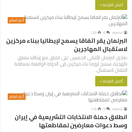
أكمل القراءة »
أخبار العالم
120
0
islamic
البرلمان يقر اتفاقا يسمح لإيطاليا ببناء مركزين
لاستقبال المهاجرين
صادق البرلمان الألباني الخميس على اتفاق مع إيطاليا يتعلق
بالهجرة، سيتيح لروما بناء مركزين في الدولة الواقعة بمنطقة
البلقان لاستقبال…
أكمل القراءة »
أخبار العالم
119
0
islamic
انطلاق حملة الانتخابات التشريعية في إيران
وسط دعوات معارضين لمقاطعتها