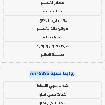
مصادر التعليم
مجلة تقنية
يو ان بي الرياضي
موقع حالة للتعليم
اخبار 24 ساعة
هيدب فنون وترفيه
صحيفة العالم
روابط نصية AA49895
شدات ببجي اقساط
شدات ببجي تمارا
شدات ببجي تمارا