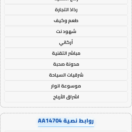
رذاذ التجارة
طعم وكيف
شهود نت
أركاني
مباشر التقنية
مدونة صحبة
شرقيات السياحة
موسوعة انوار
اشراق الأرباح
روابط نصية AA14704