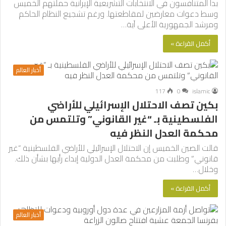
بدأ المتنافسون في الانتخابات التشريعية الإيرانية حملتهم الخميس
وسط دعوات معارضين لمقاطعتها. ورغم تشجيع النظام الحاكم
ومرشد الجمهورية الأعلى آية…
أكمل القراءة »
أخبار العالم
117
0
islamic
بكين تصف الاحتلال الإسرائيلي للأراضي
الفلسطينية بـ “غير القانوني” وتلتمس من
محكمة العدل النظر فيه
قالت الصين الخميس إن الاحتلال الإسرائيلي للأراضي الفلسطينية “غير
قانوني” وطلبت من محكمة العدل الدولية إبداء رأيها بشأن ذلك.
وخلال…
أكمل القراءة »
أخبار العالم