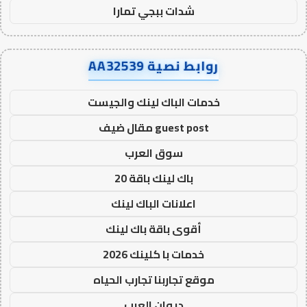
شدات ببجي تمارا
روابط نصية AA32539
خدمات الباك لينك والجيست
guest post مقال ضيف
سوق العرب
باك لينك باقة 20
اعلانات الباك لينك
أقوى باقة باك لينك
خدمات با كلينك 2026
موقع تجاربنا تجارب الحياه
ديوان العرب