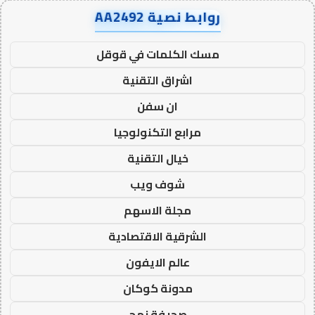
روابط نصية AA2492
مسك الكلمات في قوقل
اشراق التقنية
ان سفن
مرابع التكنولوجيا
خيال التقنية
شوف ويب
مجلة الاسهم
الشرقية الاقتصادية
عالم الايفون
مدونة كوكان
صحيفة نهج