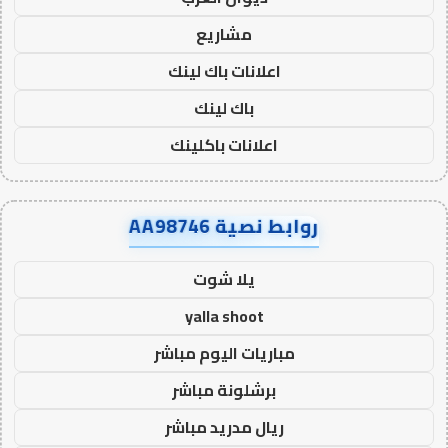
مشاريع
اعلانات باك لينك
باك لينك
اعلانات باكلينك
روابط نصية AA98746
يلا شوت
yalla shoot
مباريات اليوم مباشر
برشلونة مباشر
ريال مدريد مباشر