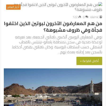
أخبار العالم
122
0
islamic
من هم المعارضون الآخرون لبوتين الذين اختفوا
فجأة وفي ظروف مشبوهة؟
توفي المعارض الروسي ألكسي نافالني الجمعة، بعد تعرضه
لوعكة صحية في سجن بمنطقة يامالو-نينيتس بالقطب
الشمالي حسب السلطات الروسية. وكان نافالني يقضي أحكاما
بالسجن بعد إدانته بعدة تهم…
أكمل القراءة »