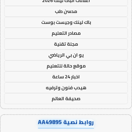
اعلانات الباك لينك 2026
مدسن طب
باك لينك وجيست بوست
مصادر التعليم
مجلة تقنية
يو ان بي الرياضي
موقع حالة للتعليم
اخبار 24 ساعة
هيدب فنون وترفيه
صحيفة العالم
روابط نصية AA49895