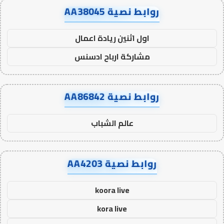
روابط نصية AA38045
اول اثنين ريادة اعمال
مشاركة ارباح ادسنس
روابط نصية AA86842
عالم الشباب
روابط نصية AA4203
koora live
kora live