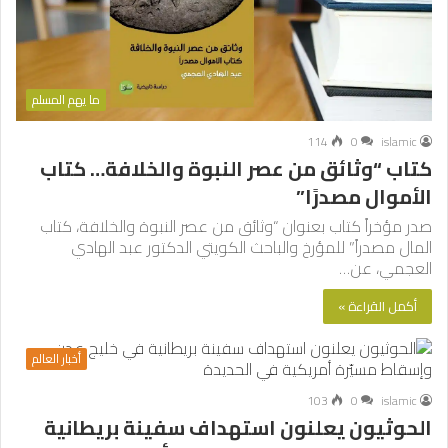
ما يهم المسلم
114
0
islamic
كتاب “وثائق من عصر النبوة والخلافة… كتاب
الأموال مصدرًا”
صدر مؤخراً كتاب بعنوان “وثائق من عصر النبوة والخلافة، كتاب
المال مصدراً” للمؤرخ والباحث الكويتي الدكتور عبد الهادي
العجمي، عن…
أكمل القراءة »
أخبار العالم
103
0
islamic
الحوثيون يعلنون استهداف سفينة بريطانية