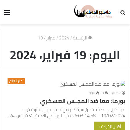
بحث
الق
عن
الرئيسية
/
2024
/
فبراير
/
19
اليوم:
19 فبراير، 2024
أخبار العالم
118
0
islamic
بورما: معا ضد المجلس العسكري
عودة إلى الصفحة الرئيسية / برامج / مراسلون نشرت في:
19/02/2024 – 14:58 26:08 مراسلون في العمق © فرانس 24…
أكمل القراءة »