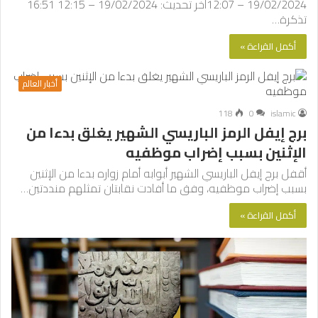
19/02/2024 – 12:07آخر تحديث: 19/02/2024 – 12:15 16:51
تذكرة…
أكمل القراءة »
أخبار العالم
118
0
islamic
برج إيفل الرمز الباريسي الشهير يغلق بدءا من
الإثنين بسبب إضراب موظفيه
أقفل برج إيفل الباريسي الشهير أبوابه أمام زواره بدءا من الإثنين
بسبب إضراب موظفيه، وفق ما أفادت نقابتان تمثلهم منددتين…
أكمل القراءة »