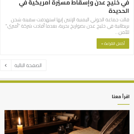
في خليج عدن وإسقاط مسيّرة أمريكية في
الحديدة
قالت جماعة الحوثي اليمنية الإثنين إنها استهدفت سفينة شحن
بريطانية في خليج عدن بصواريخ بحرية، بعدما أفادت شركة “أمبري”
للأمن…
أكمل القراءة »
الصفحة التالية
اقرأ معنا
العلاقة
الر
العلمية
الت
بين
وال
الإمام
الم