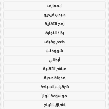
المعارف
هيدب فيديو
رمح التقنية
رذاذ التجارة
طعم وكيف
شهود نت
أركاني
مباشر التقنية
مدونة صحبة
شرقيات السياحة
موسوعة انوار
اشراق الأرباح