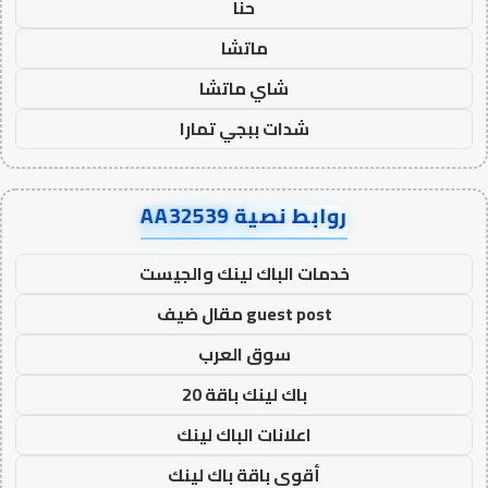
حنا
ماتشا
شاي ماتشا
شدات ببجي تمارا
روابط نصية AA32539
خدمات الباك لينك والجيست
guest post مقال ضيف
سوق العرب
باك لينك باقة 20
اعلانات الباك لينك
أقوى باقة باك لينك