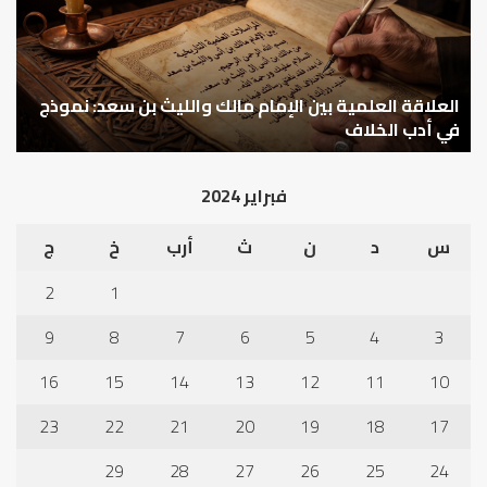
مالك
..
والليث
كي
بن
نتر
سعد:
خبر
نموذج
العلاقة العلمية بين الإمام مالك والليث بن سعد: نموذج
ما
ا
في
قب
في أدب الخلاف
ق
أدب
الم
الخلاف
إلى
فبراير 2024
نجا
س
د
ن
ث
أرب
خ
ج
2
1
9
8
7
6
5
4
3
16
15
14
13
12
11
10
23
22
21
20
19
18
17
29
28
27
26
25
24