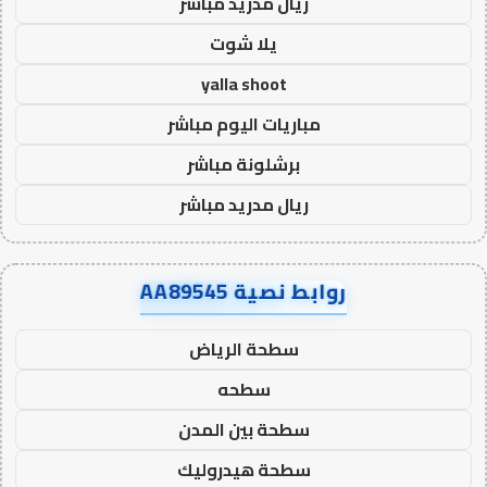
ريال مدريد مباشر
يلا شوت
yalla shoot
مباريات اليوم مباشر
برشلونة مباشر
ريال مدريد مباشر
روابط نصية AA89545
سطحة الرياض
سطحه
سطحة بين المدن
سطحة هيدروليك