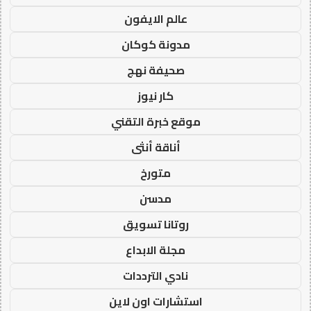
عالم الايفون
مدونة كوكان
صحيفة نهج
كار نيوز
موقع خبرة التقني
أناقة أنثى
متورخ
مدسن
روتانا تسويق
مجلة الابداع
نادي الترددات
استشارات اون لاين