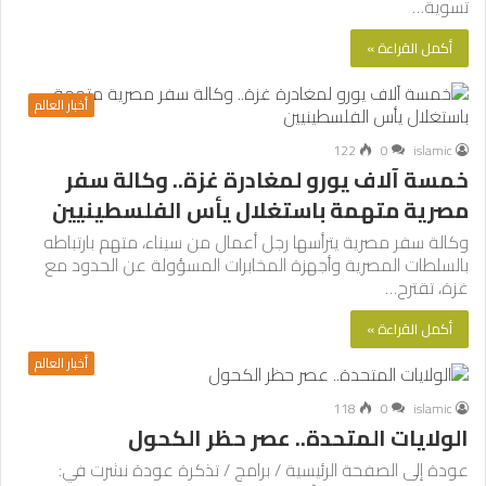
تسوية…
أكمل القراءة »
أخبار العالم
122
0
islamic
خمسة آلاف يورو لمغادرة غزة.. وكالة سفر
مصرية متهمة باستغلال يأس الفلسطينيين
وكالة سفر مصرية يترأسها رجل أعمال من سيناء، متهم بارتباطه
بالسلطات المصرية وأجهزة المخابرات المسؤولة عن الحدود مع
غزة، تقترح…
أكمل القراءة »
أخبار العالم
118
0
islamic
الولايات المتحدة.. عصر حظر الكحول
عودة إلى الصفحة الرئيسية / برامج / تذكرة عودة نشرت في: