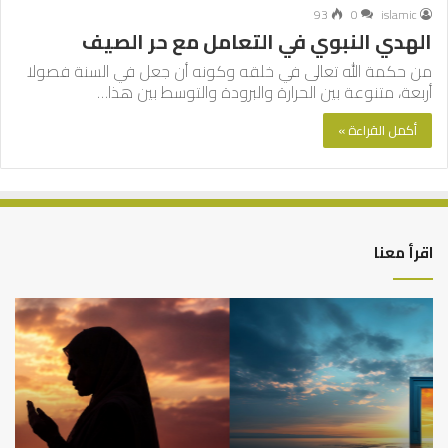
93
0
islamic
الهدي النبوي في التعامل مع حر الصيف
من حكمة الله تعالى في خلقه وكونه أن جعل في السنة فصولا
أربعة، متنوعة بين الحرارة والبرودة والتوسط بين هذا…
أكمل القراءة »
اقرأ معنا
كيف
أه
تشكل
أسب
العبادات
عد
شخصية
است
الإنسان؟
الد