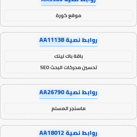
موقع كورة
روابط نصية AA11138
باقة باك لينك
تحسين محركات البحث SEO
روابط نصية AA26790
ماسنجر المسلم
روابط نصية AA18012