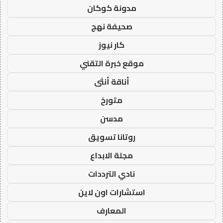
مدونة كوكان
صحيفة نهج
كار نيوز
موقع خبرة التقني
أناقة أنثى
متورخ
مدسن
روتانا تسويق
مجلة الابداع
نادي الترددات
استشارات اون لاين
المعارف