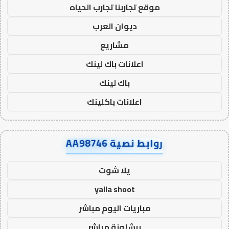
موقع تجاربنا تجارب الحياه
ديوان العرب
مشاريع
اعلانات باك لينك
باك لينك
اعلانات باكلينك
روابط نصية AA98746
يلا شوت
yalla shoot
مباريات اليوم مباشر
برشلونة مباشر