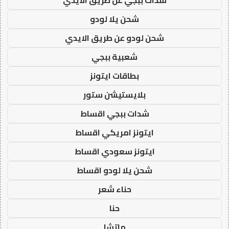
شحن يلا لودو
شحن لودو عن طريق الايدي
شعبية ببجي
بطاقات ايتونز
بلايستيشن ستور
شدات ببجي اقساط
ايتونز امريكي اقساط
ايتونز سعودي اقساط
شحن يلا لودو اقساط
حناء شعر
حنا
ماتشا