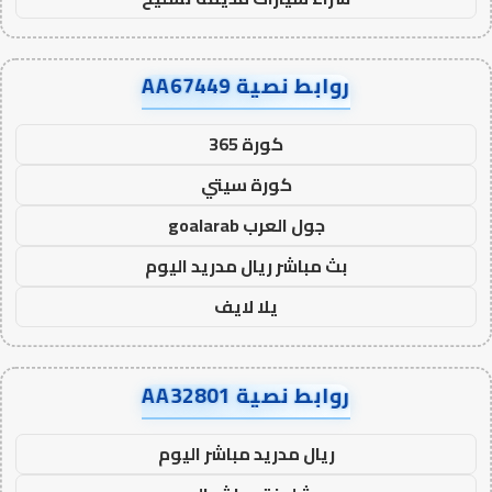
روابط نصية AA67449
كورة 365
كورة سيتي
جول العرب goalarab
بث مباشر ريال مدريد اليوم
يلا لايف
روابط نصية AA32801
ريال مدريد مباشر اليوم