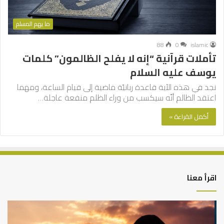
ما يهم المسلم
88
0
islamic
تأملات قرآنية “إنه لا يفلح الظالمون” كلمات
يوسف عليه السلام
نجد في هذه الآية قاعدة ربانيّة ماضية إلى قيام الساعة، ومهما
اعتقد الظالم أنّه سيكسب من وراء الظلم منفعة عاجلة…
أكمل القراءة »
اقرأ معنا
كيف
أه
تشكل
أسب