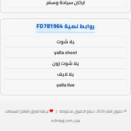
اركان سياحة وسفر
روابط نصية FD781964
يلا شوت
yalla shoot
يلا شوت زون
يلا لايف
yalla live
© حقوق النشر 2026، جميع الحقوق محفوظة |
برعاية اشراق العالم
| مُستضاف
بفخر
eshraag.com