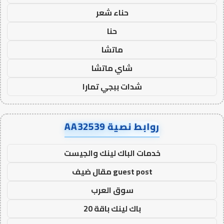
حناء شعر
حنا
ماتشا
شاي ماتشا
شدات ببجي تمارا
روابط نصية AA32539
خدمات الباك لينك والجيست
guest post مقال ضيف
سوق العرب
باك لينك باقة 20