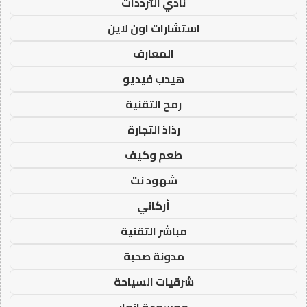
نادي الترددات
استشارات اون لاين
المعارف
هيدب فيديو
رمح التقنية
رذاذ التجارة
طعم وكيف
شهود نت
أركاني
مباشر التقنية
مدونة صحبة
شرقيات السياحة
موسوعة انوار