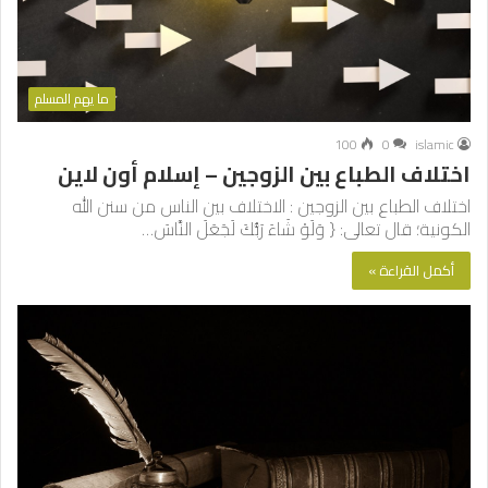
ما يهم المسلم
100
0
islamic
اختلاف الطباع بين الزوجين – إسلام أون لاين
اختلاف الطباع بين الزوجين : الاختلاف بين الناس من سنن الله
الكونية؛ قال تعالى: { وَلَوْ شَاءَ رَبُّكَ لَجَعَلَ النَّاسَ…
أكمل القراءة »