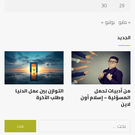
30
29
« مايو
يوليو »
الجديد
من أدبيات تحمل
التوازن بين عمل الدنيا
المسؤلية – إسلام أون
وطلب الآخرة
لاين
البحث
عن: