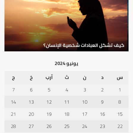
العبادات
عد
شخصية
است
الإنسان؟
الد
كيف تشكل العبادات شخصية الإنسان؟
أ
يونيو 2024
س
د
ن
ث
أرب
خ
ج
7
6
5
4
3
2
1
14
13
12
11
10
9
8
21
20
19
18
17
16
15
28
27
26
25
24
23
22