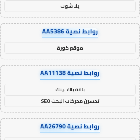
يلا شوت
روابط نصية AA5386
موقع كورة
روابط نصية AA11138
باقة باك لينك
تحسين محركات البحث SEO
روابط نصية AA26790