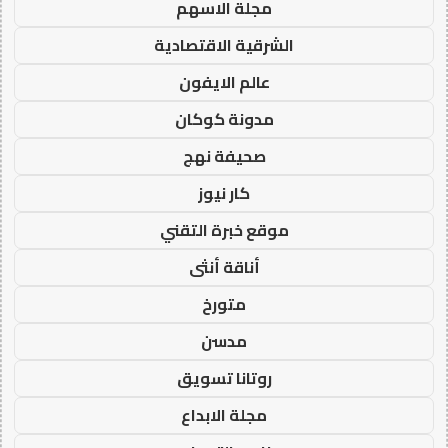
مجلة الاسهم
الشرقية الاقتصادية
عالم الايفون
مدونة كوكان
صحيفة نهج
كار نيوز
موقع خبرة التقني
أناقة أنثى
متورخ
مدسن
روتانا تسويق
مجلة الابداع