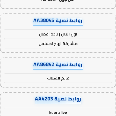
روابط نصية AA38045
اول اثنين ريادة اعمال
مشاركة ارباح ادسنس
روابط نصية AA86842
عالم الشباب
روابط نصية AA4203
koora live