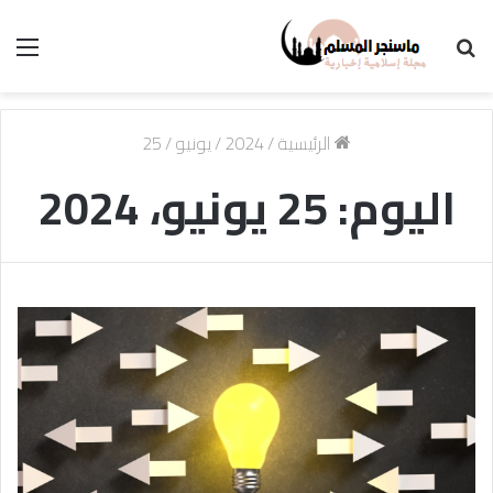
بحث
الق
عن
الرئيسية
/
2024
/
يونيو
/
25
اليوم:
25 يونيو، 2024