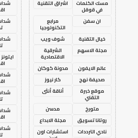
مسك الكلمات
اشراق التقنية
شدات
في قوقل
اق
ان سفن
مرابع
شدات
التكنولوجيا
تم
خيال التقنية
شوف ويب
شدات
تا
مجلة الاسهم
الشرقية
الاقتصادية
ايتونز
اق
عالم الايفون
مدونة كوكان
شدات
صحيفة نهج
كار نيوز
اق
موقع خبرة
أناقة أنثى
شدات
التقني
تا
متورخ
مدسن
شدات
اق
روتانا تسويق
مجلة الابداع
شدات
نادي الترددات
استشارات اون
تا
لاين