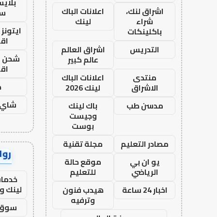
بلاي
اشراق لنك،
اعلانات الباك
ست
شراء
لينك
ايتونز
باكلينكات
اق
التدريس
اشراق العالم
شحن يل
عالم كبير
اق
منتدى
اعلانات الباك
ح
الاشراق
لينك 2026
شاي 
مدسن طب
باك لينك
وجيست
بوست
مصادر التعليم
مجلة تقنية
رواب
يو ان بي
موقع حالة
الرياضي
للتعليم
خدمات
لينك و
اخبار 24 ساعة
هيدب فنون
وترفيه
سوق 