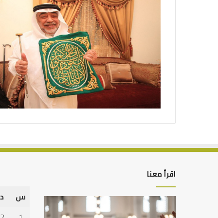
اقرأ معنا
س
د
أهم
العلاقة
أسباب
العلمية
2
1