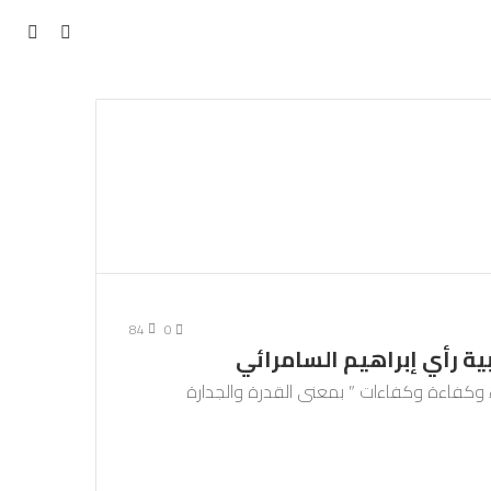
مقال
بحث
عن
عشوائي
84
0
ة رأي إبراهيم السامرائي
 وكفاءة وكفاءات ” بمعنى القدرة والجدارة