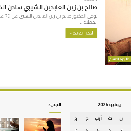
صالح بن زين العابدين الشيبي سادن ال
المعلاة…
أكمل القراءة »
ما يهم المسلم
يونيو 2024
الجديد
ن
ث
أرب
خ
ج
الرصيد
التربوي
7
6
5
4
3