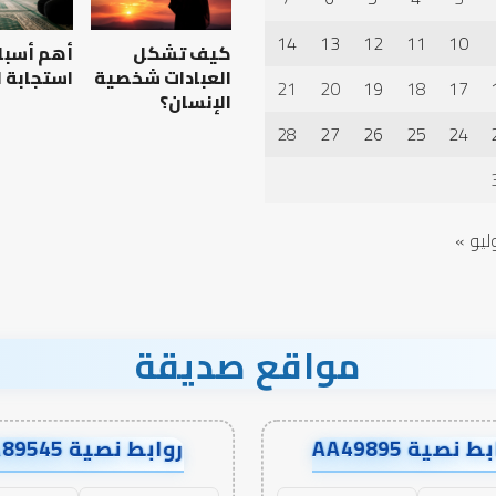
والطفولة
المبكرة
14
13
12
11
10
كيف تشكل
أهم أسبا
..
كيف
العبادات شخصية
استجابة ا
21
20
19
18
17
نترجم
الإنسان؟
علمية بين الإمام
الرصيد التربوي والطفولة
خبرات
28
27
26
25
24
يث بن سعد: نموذج
المبكرة .. كيف نترجم خبرات ما
ما
خلاف
قبل المدرسة إلى نجاح؟
قبل
المدرسة
إلى
نجاح؟
ليو »
مواقع صديقة
ط نصية AA49895
روابط نصية AA89545