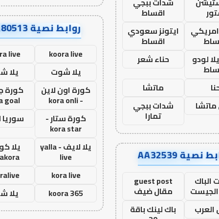
ستيشن
شدات ببجي
ور
اقساط
روابط نصية AA80513
 امريكي
ايتونز سعودي
ساط
اقساط
ra live
koora live
ا لودو
حناء شعر
ساط
يلا شوت
يلا ش
نا
ماتشا
كورة اون لاين
كورة ج
a goal
- kora onli
ماتشا
شدات ببجي
تمارا
كورة ستار -
سوريا 
kora star
يلا لايف - yalla
يلا كور
ط نصية AA32539
lakora
live
ralive
kora live
 الباك
guest post
الجيست
مقال ضيف
koora 365
يلا ش
العرب
باك لينك باقة