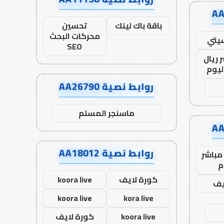
باقة باك لينك
تحسين
محركات البحث
يتي
SEO
 ريال
ليوم
روابط نصية AA26790
ماسنجر المسلم
روابط نصية AA18012
مباشر
م
كورة لايف
koora live
يف
koora live
kora live
koora live
كورة لايف