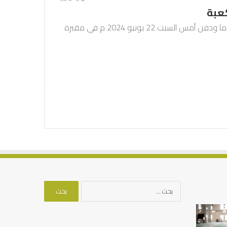
كعبة
توفي الدكتور صالح بن زين العابدين الشيبي عن 79 عاما ودفن أمس السبت 22 يونيو 2024 م في مقبرة
البحث
عن:
الخط
كيف
العربي
تشكل