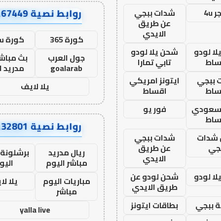
روابط نصية AA67449
 4u
شدات ببجي
عن طريق
الايدي
كورة 365
كورة س
ا لودو
شحن يلا لودو
جول العرب
بث مباشر
ساط
تابي تمارا
goalarab
مدريد ا
 ببجي
ايتونز امريكي
يلا لايف
ساط
اقساط
 سعودي
فور يو
ساط
روابط نصية AA32801
شدات
شدات ببجي
جي
عن طريق
ريال مدريد
برشلونة 
الايدي
مباشر اليوم
اليو
ا لودو
شحن لودو عن
مباريات اليوم
يلا لا
طريق الايدي
مباشر
 ببجي
بطاقات ايتونز
yalla live