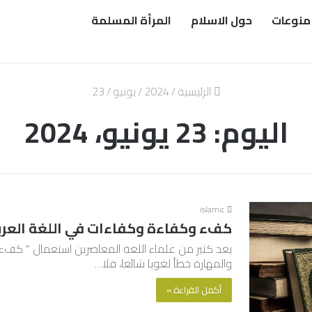
منوعات
حول الاسلام
المرأة المسلمة
الرئيسية
/
2024
/
يونيو
/
23
اليوم:
23 يونيو، 2024
islamic
كفء وكفاءة وكفاءات في اللغة العربي
يعد كثير من علماء اللغة المعاصرين استعمال ” كفء
والمهارة خطأ لغويا شائعا، فلا…
أكمل القراءة »