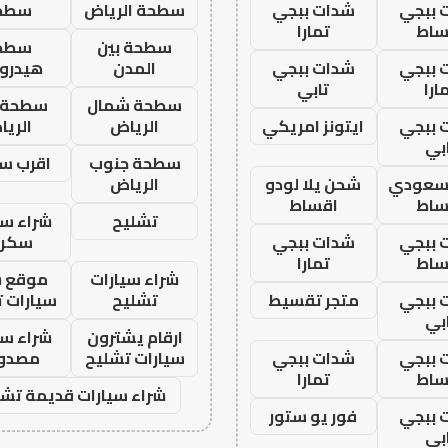
 ببجي
شدات ببجي
سطحة الرياض
سطح
ساط
تمارا
سطحة بين
سطح
 ببجي
شدات ببجي
المدن
هيدرو
ارا
تابي
سطحة شمال
سطحة 
 ببجي
ايتونز امريكي
الرياض
الري
بي
سطحة جنوب
اقرب س
 سعودي
شحن يلا لودو
الرياض
ساط
اقساط
تشليح
شراء سي
 ببجي
شدات ببجي
سكرا
ساط
تمارا
شراء سيارات
موقع ش
 ببجي
متجر تقسيط
تشليح
سيارات 
بي
ارقام يشترون
شراء سي
 ببجي
شدات ببجي
سيارات تشليح
مصدو
ساط
تمارا
شراء سيارات قديمة تشل
 ببجي
فور يو ستور
بي