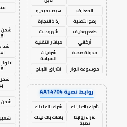
متجر
المعارف
هيدب فيديو
رمح التقنية
رذاذ التجارة
شحن يل
طعم وكيف
شهود نت
اق
أركاني
مباشر التقنية
شدات
اق
مدونة صحبة
شرقيات
السياحة
ايتونز
اق
موسوعة انوار
اشراق الأرباح
شحن 
بب
روابط نصية AA14704
شحن يل
شراء باك لينك
شراء باك لينك
شراء روابط
باقات باك لينك
شعبية
نصية