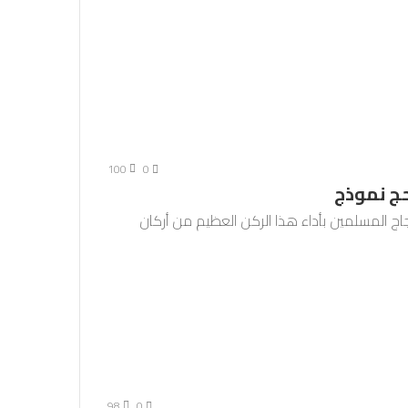
100
0
لحج نموذج
جاج المسلمين بأداء هذا الركن العظيم من أركان
98
0