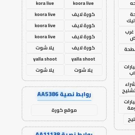
ه
koora live
kora live
ة
كورة لايف
koora live
ليك
كورة لايف
koora live
غرب
كورة لايف
koora live
اض
كورة لايف
يلا شوت
طحة
yalla shoot
yalla shoot
ارات
يلا شوت
يلا شوت
ب
راء
تشليح
روابط نصية AA5386
ارات
مة
موقع كورة
يح
روابط نصية AA11138