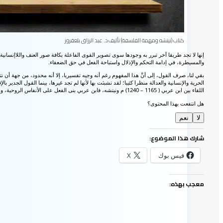
كتاب (نيتشه ومهمة الفلسفة) تأليف د. عبد الرزاق بلعقروز
إنها لا تجد طريقا آخر تبرر به وجودها سوى تصوير القوى الفاعلة بكافة صور العنف واللاإنساني
والمسيطرة، في إدامة التحكم والإذلال واستباحة الفعل في حق الضعفاء.
بقي لنا، صرف القول، إلى أنَّ هذا المفهوم رغم أنه وجيه تفسيريا، إلا أنه محدود، من جهة أ
الحرية والإنسانية والعدالة منظرا كئيبا؛ لقد تشبثت بها لأنها لم تجد غيرها، بينما القول الجدير ب
اللقاء بين ابن عربي ( 1165 – 1240) م ونيتشه، فابن عربي بنى الفعل على الأنفاس الروحية، ونيتشه بناه على إرادة القوة، ولو تتحقق اللحمة بين الأنفاس الروحية وإرادة القوة؛ فإنَّ الإنسانية ستكون لها دروبا أخرى.
هل انتفعت بهذا المحتوى؟
لا
نعم
شارك هذا الموضوع:
فيس بوك
X
معجب بهذه: