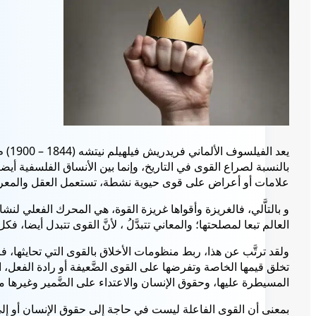
بالنسبة لصراع القوى في التاريخ، وإنما بين الأنساق الفلسفية أيضا
علامات أو أعراض على قوى حيوية نشطة، تستعمل العقل والمعرفة اس
و بالتاَّلي، فالغريزة وأقواها غريزة القوة، هي المحرك الفعلي لنشاط ا
العالم تبعا لمصلحتها؛ والمعاني تتبدَّلُ ، لأنَّ القوى تتبدل أيضا، 
ولقد ترتَّب عن هذا، ربط منظومات الأخلاق بالقوى التي تحايثها، ف
تخلق قيمها الخاصة وتفرضها على القوى الضَّعيفة أو رادة الفعل، 
المسيطرة عليها، وحقوق الإنسان والاعتداء على الضَّمير وغيرها م
بمعنى أن القوى الفاعلة ليست في حاجة إلى حقوق الإنسان أو إلى ال