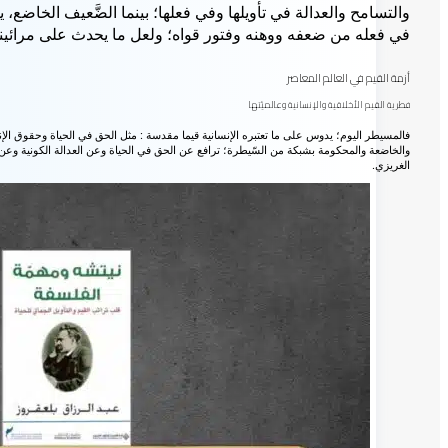
والتسامح والعدالة في تأويلها وفي فعلها؛ بينما الضَّعيف الخاضع، ي
في فعله من ضعفه ووهنه وفتور قواه؛ ولعل ما يحدث على مرائينا وم
أزمة القيم في العالم المعاصر
فطرية القيم الأخلاقية والإنسانية وعالميّتها
فالمسيطر اليوم؛ يدوس على ما تعتبره الإنسانية قيما مقدسة : مثل الحق في الحياة وحقوق الإنسان 
والخاضعة والمحكومة بشبكة من السّيطرة؛ ترافع عن الحق في الحياة وعن العدالة الكونية وعن حرية 
الغريزي.