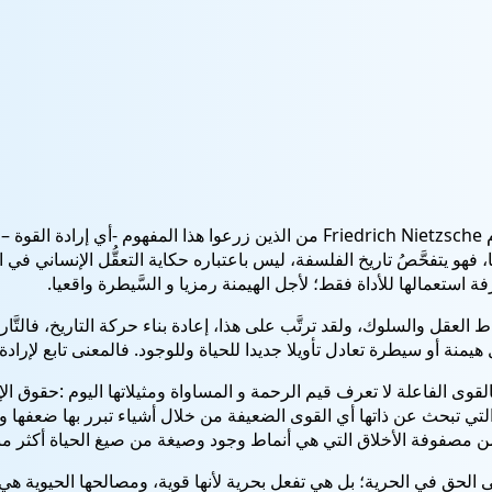
يعد الفيلسوف الألماني فريدريش فيلهيلم نيتشه (1844 – 1900) م riedrich Nietzsche
، فهو يتفحَّصُ تاريخ الفلسفة، ليس باعتباره حكاية التعقُّل الإنساني في
تعمالها للأداة فقط؛ لأجل الهيمنة رمزيا و السَّيطرة واقعيا.
لعقل والسلوك، ولقد ترتَّب على هذا، إعادة بناء حركة التاريخ، فالتَّاريخ ل
فكل هيمنة أو سيطرة تعادل تأويلا جديدا للحياة وللوجود. فالمعنى تابع لإراد
القوى الفاعلة لا تعرف قيم الرحمة و المساواة ومثيلاتها اليوم :حقوق ال
التي تبحث عن ذاتها أي القوى الضعيفة من خلال أشياء تبرر بها ضعفها 
ن مصفوفة الأخلاق التي هي أنماط وجود وصيغة من صيغ الحياة أكثر منها
حق في الحرية؛ بل هي تفعل بحرية لأنها قوية، ومصالحها الحيوية هي الد