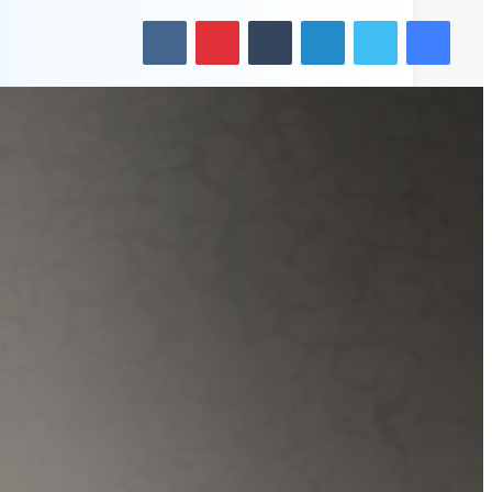
فيسبوك
تويتر
لينكدإن
بينتيريست