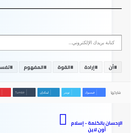
كتابة بريدك الإلكتروني...
أن
إرادة
القوة
المفهوم
تفسي
شاركها
فيسبوك
تويتر
لينكدإن
الإحسان بالكلمة - إسلام
أون لاين