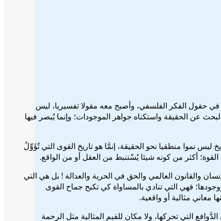
F من الذين زرعوا هذا المفهوم -أي إرادة القوة – في حقول الفكر الفلسفي، وأصبح معه مقولا تفسيريا، ليس
 البحث عن الحقيقة واستكناه جواهر الموجودات؛ وإنما يُبصر فيها
يس نموا منطقيا نحو الحقيقة، إنمَّا هو تاريخ القوى التي تُؤَوِّلُ
ة القوة؛ أكثر من كونه شيئا يُسْتنبط من العقل أو من الواقع.
إنسان والقانون العالمي والحق في الحرية والعدالة ! بل هي التي
ووجودها؛ فهي التي تنادي بالمساواة كي تكبح جماح القوى
 معاني مثالية أو واقعية.
َّوافع التي تحركها، ولا مكان للقيم المثالية مثل الرحمة