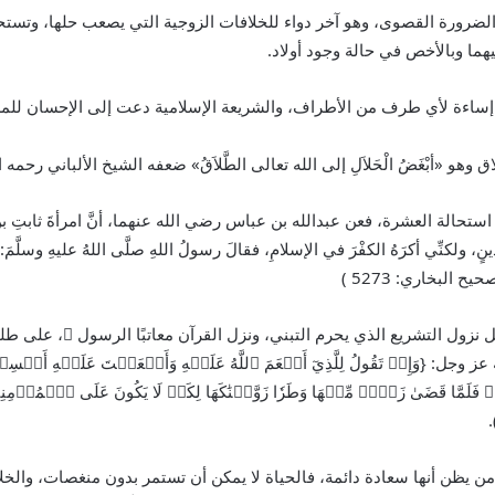
لة الضرورة القصوى، وهو آخر دواء للخلافات الزوجية التي يصعب حلها، وتستح
يهما وبالأخص في حالة وجود أولاد.
ءة لأي طرف من الأطراف، والشريعة الإسلامية دعت إلى الإحسان للمطلقة، يقول ا
«أبْغَضُ الْحَلاَلِ إلى الله تعالى الطَّلاَقُ» ضعفه الشيخ الألباني رحمه ال
ستحالة العشرة، فعن عبدالله بن عباس رضي الله عنهما، أنَّ امرأةَ ثابتِ بنِ قي
ٍ، ولكنِّي أكرَهُ الكفْرَ في الإسلامِ، فقالَ رسولُ اللهِ صلَّى اللهُ عليهِ وسلَّمَ: “أَتَ
حيح البخاري: 5273 )
 نزول التشريع الذي يحرم التبني، ونزل القرآن معاتبًا الرسول
ﷺ
، على طل
وَإِذۡ تَقُولُ لِلَّذِيٓ أَنۡعَمَ ٱللَّهُ عَلَيۡهِ وَأَنۡعَمۡتَ عَلَيۡهِ أَمۡسِكۡ ع
 فَلَمَّا قَضَىٰ زَيۡدٞ مِّنۡهَا وَطَرٗا زَوَّجۡنَٰكَهَا لِكَيۡ لَا يَكُونَ عَلَى ٱلۡمُؤۡمِنِين
هم من يظن أنها سعادة دائمة، فالحياة لا يمكن أن تستمر بدون منغصات، والخ