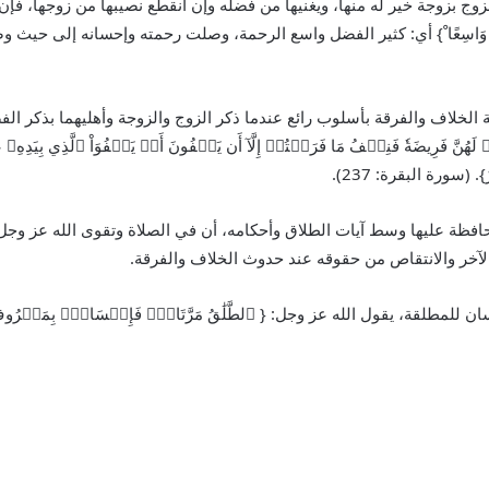
لزوج بزوجة خير له منها، ويغنيها من فضله وإن انقطع نصيبها من زوجها، فإن
َّهُ وَاسِعًا ْ} أي: كثير الفضل واسع الرحمة، وصلت رحمته وإحسانه إلى حيث و
 الخلاف والفرقة بأسلوب رائع عندما ذكر الزوج والزوجة وأهليهما بذكر الف
لَهُنَّ فَرِيضَةٗ فَنِصۡفُ مَا فَرَضۡتُمۡ إِلَّآ أَن يَعۡفُونَ أَوۡ يَعۡفُوَاْ ٱلَّذِي بِيَدِهِۦ
}. (سورة البقرة: 237).
محافظة عليها وسط آيات الطلاق وأحكامه، أن في الصلاة وتقوى الله عز و
آخر والانتقاص من حقوقه عند حدوث الخلاف والفرقة.
لقة، يقول الله عز وجل: { ٱلطَّلَٰقُ مَرَّتَانِۖ فَإِمۡسَاكُۢ بِمَعۡرُوفٍ أَو