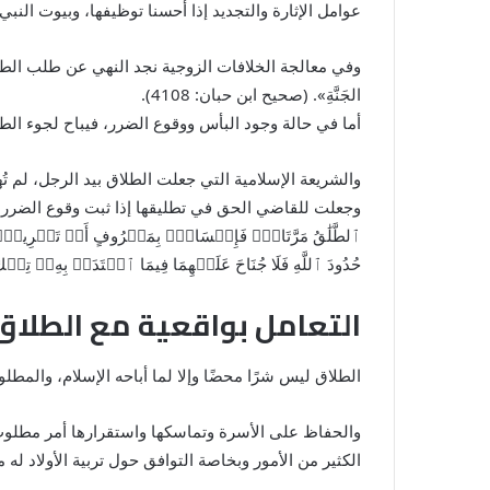
عوامل الإثارة والتجديد إذا أحسنا توظيفها، وبيوت النبي
وفي معالجة الخلافات الزوجية نجد النهي عن طلب الطلاق 
الجَنَّةِ». (صحيح ابن حبان: 4108).
أما في حالة وجود البأس ووقوع الضرر، فيباح لجوء الطر
والشريعة الإسلامية التي جعلت الطلاق بيد الرجل، لم تُ
وجعلت للقاضي الحق في تطليقها إذا ثبت وقوع الضرر علي
ٱلطَّلَٰقُ مَرَّتَانِۖ فَإِمۡسَاكُۢ بِمَعۡرُوفٍ أَوۡ تَسۡرِيحُۢ بِإِحۡسَٰ
حُدُودَ ٱللَّهِ فَلَا جُنَاحَ عَلَيۡهِمَا فِيمَا ٱفۡتَدَتۡ بِهِۦۗ تِلۡكَ حُد
التعامل بواقعية مع الطلاق
الطلاق ليس شرًا محضًا وإلا لما أباحه الإسلام، والمطل
والحفاظ على الأسرة وتماسكها واستقرارها أمر مطلو
الكثير من الأمور وبخاصة التوافق حول تربية الأولاد ل