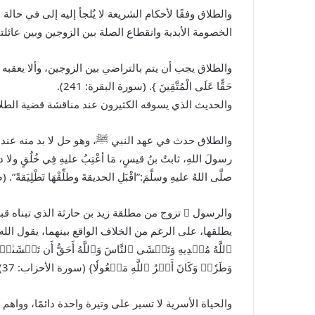
والطلاق وفقًا لأحكام الشريعة لا يُلجأ إليه إلى في حا
الخصومة الأبدية وانقطاع الصلة بين الزوجين وبين عائلت
والطلاق يجب أن يتم بالتراضي بين الزوجين، وألا يعقبه إسا
حَقًّا عَلَى الْمُتَّقِينَ }. (سورة البقرة: 241).
والحديث الذي يسوقه الكثيرون عند مناقشة قضية الطلاق وهو 
والطلاق حدث في عهد النبي
ﷺ
، وهو حل لا بد منه عند ا
رسولَ اللهِ، ثابتُ بنُ قيسٍ، مَا أعْتِبُ عليهِ فِي خُلُقٍ ولا دين
صلَّى اللهُ عليهِ وسلَّمَ:”اقْبَلِ الحديقةَ وطلِّقْهَا تَطْلِيَقةً”. (ص
والرسول
ﷺ
تزوج من مطلقة زيد بن حارثة الذي تبناه قبل
يطلقها، على الرغم من الخلاف الواقع بينهما، يقول الله عز وجل: {
ٱللَّهُ مُبۡدِيهِ وَتَخۡشَى ٱلنَّاسَ وَٱللَّهُ أَحَقُّ أَن تَخۡشَىٰهُۖ
وَطَرٗاۚ وَكَانَ أَمۡرُ ٱللَّهِ مَفۡعُولٗا} (سورة الأحزاب: 37).
والحياة الأسرية لا تسير على وتيرة واحدة دائمًا، ووا