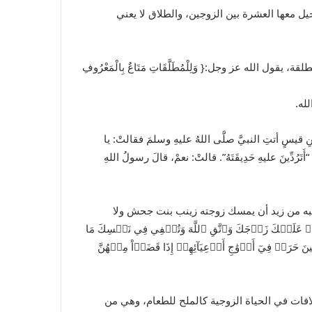
يل معها العشرة بين الزوجين، والطلاق لا يعني
لله عز وجل:{ وَلِلْمُطَلَّقَاتِ مَتَاعٌ بِالْمَعْرُوفِ
له.
سٍ أتتِ النبيَّ صلَّى اللهُ عليهِ وسلمَ فقالتْ: يا
رُدِّينَ عليهِ حَدِيقَتَهُ”. قالتْ: نعمْ، قالَ رسولُ اللهِ
به من زيد أن يمسك زوجته زينب بنت جحش ولا
َلَيۡكَ زَوۡجَكَ وَٱتَّقِ ٱللَّهَ وَتُخۡفِي فِي نَفۡسِكَ مَا
َ حَرَجٞ فِيٓ أَزۡوَٰجِ أَدۡعِيَآئِهِمۡ إِذَا قَضَوۡاْ مِنۡهُنَّ
لافات في الحياة الزوجية كالملح للطعام، وهي من