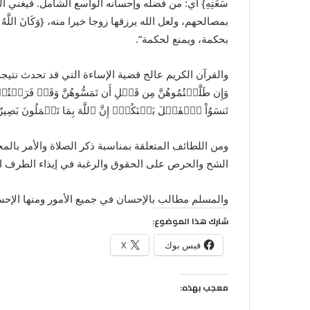
سَعَتِهِ} أي: من فضله وإحسانه الواسع الشامل. فيغني ا
بمصالحهم، ولعل الله يرزقها زوجا خيرا منه، {وَكَانَ الل
بحكمة، ويمنع لحكمة”.
والقرآن الكريم عالج قضية الإساءة التي قد تحدث نتيجة
وَإِن طَلَّقۡتُمُوهُنَّ مِن قَبۡلِ أَن تَمَسُّوهُنَّ وَقَدۡ فَرَضۡتُمۡ 
تَنسَوُاْ ٱلۡفَضۡلَ بَيۡنَكُمۡۚ إِنَّ ٱللَّهَ بِمَا تَعۡمَلُونَ بَصِيرٌ
ومن اللطائف المتعلقة بمناسبة ذكر الصلاة والأمر بال
الشح والحرص على الحقوق والرغبة في إيذاء الطرف ال
والمسلم مطالب بالإحسان في جميع الأمور ومنها الإحسان للمط
شارك هذا الموضوع:
فيس بوك
X
معجب بهذه: