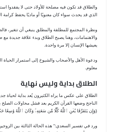
والطلاق قد تكون فيه مصلحة للأولاد حتى لا يفقدوا اس
الذي قد يحدث سواء كان معنويًا أو ماديًا يحفظ كرامة ال
ونظرة المجتمع للمطلقة والمطلق ينبغي أن تتغير، فالط
والاهتمامات، وهنا يصبح الطلاق وبدء علاقة جديدة مع طر
يعيشها الإنسان إلا مرة واحدة.
ودعوة الأهل والأصحاب والشيوخ إلى استمرار الحياة ال
معلوم.
الطلاق بداية وليس نهاية
الطلاق على عكس ما يراه الكثيرون يُعد بداية لحياة جد
الناجح وضعها القرآن الكريم بعد فشل محاولات الصلح بين
{وَإِن يَتَفَرَّقَا يُغۡنِ ٱللَّهُ كُلّٗا مِّن سَعَتِهِۦۚ وَكَانَ ٱللَّهُ وَٰسِعًا
ورد في تفسير السعدي:” هذه الحالة الثالثة بين الزوجين، إذا تع