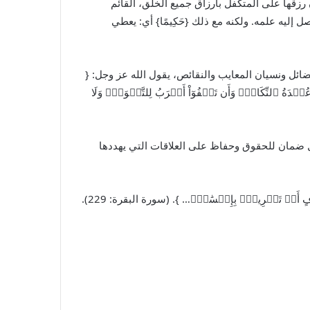
 رزقها على المتكفل بأرزاق جميع الخلق، القائم
صل إليه علمه. ولكنه مع ذلك {حَكِيمًا} أي: يعطي
ضائل ونسيان المعايب والنقائص، يقول الله عز وجل: {
 عُقۡدَةُ ٱلنِّكَاحِۚ وَأَن تَعۡفُوٓاْ أَقۡرَبُ لِلتَّقۡوَىٰۚ وَلَا
جل ضمان للحقوق وحفاظ على العلاقات التي يهددها
ۡ تَسۡرِيحُۢ بِإِحۡسَٰنٖۗ… }. (سورة البقرة: 229).