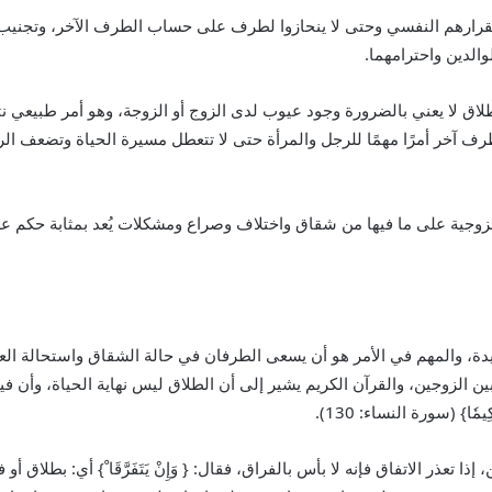
تقرارهم النفسي وحتى لا ينحازوا لطرف على حساب الطرف الآخر، وتجنيب الأ
والدين واحترامهما.
لاق لا يعني بالضرورة وجود عيوب لدى الزوج أو الزوجة، وهو أمر طبيعي نت
ف آخر أمرًا مهمًا للرجل والمرأة حتى لا تتعطل مسيرة الحياة وتضعف الرغبة
زوجية على ما فيها من شقاق واختلاف وصراع ومشكلات يُعد بمثابة حكم على 
يدة، والمهم في الأمر هو أن يسعى الطرفان في حالة الشقاق واستحالة العش
 الزوجين، والقرآن الكريم يشير إلى أن الطلاق ليس نهاية الحياة، وأن فيه 
 حَكِيمٗا} (سورة النساء: 130).
ذر الاتفاق فإنه لا بأس بالفراق، فقال: { وَإِنْ يَتَفَرَّقَا ْ} أي: بطلاق أو فسخ أ