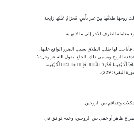
زوجَهَا طلاقُها مِنْ غير بَأْسٍ، فَحَرَامٌ عَلَيْهَا رَائِحَةَ
معاملة الطرف الآخر إلى ما لا نهاية.
ه، فأباحت لها طلب الطلاق بسبب الضرر الواقع عليها،
تدفعه للزوج ويسمى ذلك بالخلع، يقول الله عز وجل: {
أَلَّا يُقِيمَا حُدُودَ ٱللَّهِۖ فَإِنۡ خِفۡتُمۡ أَلَّا يُقِيمَا
ورة البقرة: 229).
شكلات وتتفاقم بين الزوجين.
راع ظاهر أو خفي بين الزوجين، وعدم توافق في