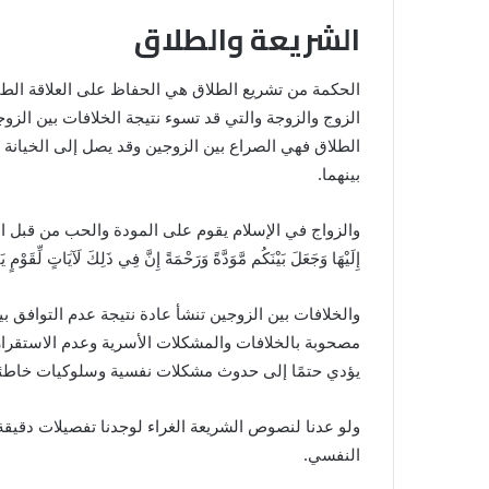
الشريعة والطلاق
الحكمة من تشريع الطلاق هي الحفاظ على العلاقة الطيبة
الزوج والزوجة والتي قد تسوء نتيجة الخلافات بين الزو
الطلاق فهي الصراع بين الزوجين وقد يصل إلى الخيانة 
بينهما.
والزواج في الإسلام يقوم على المودة والحب من قبل الزوجة، وال
إِلَيْهَا وَجَعَلَ بَيْنَكُم مَّوَدَّةً وَرَحْمَةً إِنَّ فِي ذَلِكَ لَآيَاتٍ لِّقَوْ
والخلافات بين الزوجين تنشأ عادة نتيجة عدم التوافق 
مصحوبة بالخلافات والمشكلات الأسرية وعدم الاستقرار وهن
يؤدي حتمًا إلى حدوث مشكلات نفسية وسلوكيات خاطئة 
ولو عدنا لنصوص الشريعة الغراء لوجدنا تفصيلات دقيقة 
النفسي.