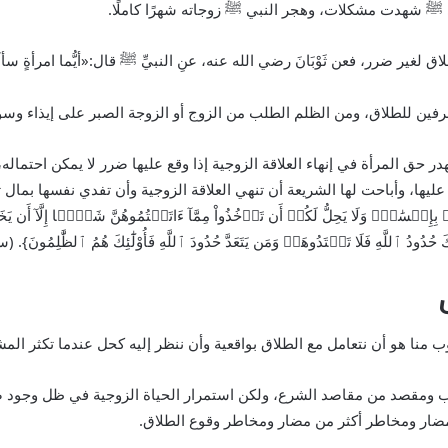
ﷺ
شهدت مشكلات، وهجر النبي
ﷺ
زوجاته شهرًا كاملًا.
لغير ضرر، فعن ثَوْبَانَ رضي الله عنه، عنِ النبيِّ
ﷺ
قال:«أيُّما امرأةٍ سألَتْ 
فين للطلاق، ومن الظلم الطلب من الزوج أو الزوجة الصبر على إيذاء وسوء 
هدر حق المرأة في إنهاء العلاقة الزوجية إذا وقع عليها ضرر لا يمكن احتمال
ها، وأباحت لها الشريعة أن تنهي العلاقة الزوجية وأن تفدي نفسها بمال 
نٖۗ وَلَا يَحِلُّ لَكُمۡ أَن تَأۡخُذُواْ مِمَّآ ءَاتَيۡتُمُوهُنَّ شَيۡ‍ًٔا إِلَّآ أَن يَخَافَآ 
ُودُ ٱللَّهِ فَلَا تَعۡتَدُوهَاۚ وَمَن يَتَعَدَّ حُدُودَ ٱللَّهِ فَأُوْلَٰٓئِكَ هُمُ ٱلظَّٰلِمُونَ}. (س
وب منا هو أن نتعامل مع الطلاق بواقعية وأن ننظر إليه كحل عندما تكثر الم
ب ومقصد من مقاصد الشرع، ولكن استمرار الحياة الزوجية في ظل وجود ص
ه مضار ومخاطر أكثر من مضار ومخاطر وقوع الطلاق.