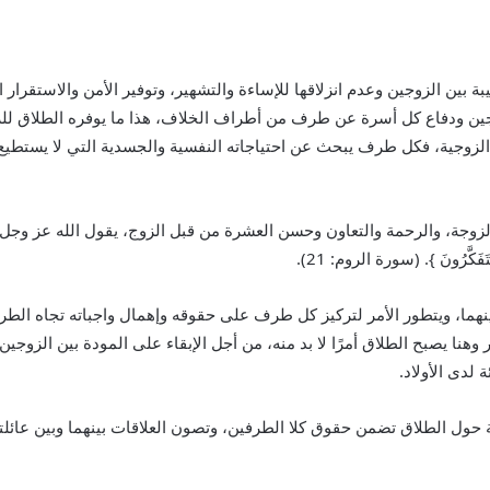
 بين الزوجين وعدم انزلاقها للإساءة والتشهير، وتوفير الأمن والاستقرار 
جين ودفاع كل أسرة عن طرف من أطراف الخلاف، هذا ما يوفره الطلاق للزوجين
الزوجية، فكل طرف يبحث عن احتياجاته النفسية والجسدية التي لا يستطيع 
رحمة والتعاون وحسن العشرة من قبل الزوج، يقول الله عز وجل:{ وَمِنْ آيَاتِهِ أَنْ 
مٍ يَتَفَكَّرُونَ }. (سورة الروم: 21).
بينهما، ويتطور الأمر لتركيز كل طرف على حقوقه وإهمال واجباته تجاه الط
ا يصبح الطلاق أمرًا لا بد منه، من أجل الإبقاء على المودة بين الزوجين، 
لدى الأولاد.
حول الطلاق تضمن حقوق كلا الطرفين، وتصون العلاقات بينهما وبين عائلتيه