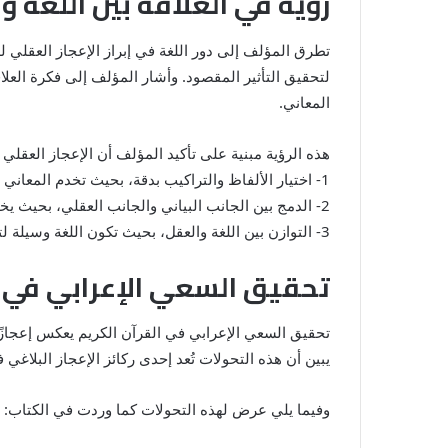
رؤية في العلاقة بين اللغة و
تطرق المؤلف إلى دور اللغة في إبراز الإعجاز العقلي لل
لتحقيق التأثير المقصود. وأشار المؤلف إلى فكرة العلا
المعاني.
هذه الرؤية مبنية على تأكيد المؤلف أن الإعجاز العقلي
1- اختيار الألفاظ والتراكيب بدقة، بحيث تخدم المعاني المطلوبة بطريقة عقلانية وواضحة.
2- الدمج بين الجانب البياني والجانب العقلي، بحيث يخاطب النص الفهم والمنطق، مما يجعله قادرًا على التأثير في القارئ بغض النظر عن زمنه أو مكانه.
3- التوازن بين اللغة والعقل، بحيث تكون اللغة وسيلة لتجسيد الحقائق العقلية بطريقة تتجاوز الفصاحة التقليدية.
تحقيق السعي الإعرابي في ا
تحقيق السعي الإعرابي في القرآن الكريم يعكس إعجازًا 
يبين أن هذه التحولات تُعد إحدى ركائز الإعجاز البلاغ
وفيما يلي عرض لهذه التحولات كما وردت في الكتاب: