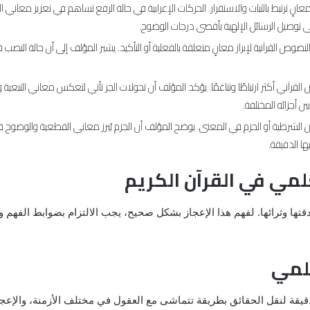
انٍ ترتبط بالثبات والاستقرار. الحركات الإعرابية في حالة الرفع تساهم في تعزيز معاني ال
 توصيل الرسائل الإلهية بأقصى درجات الوضوح.
صوص القرآنية لإبراز معانٍ متعلقة بالفعلية أو التأكيد. يشير المؤلف إلى أن حالة النصب في 
نص القرآني أكثر ارتباطًا وتناغمًا. يؤكد المؤلف أن تحولات الجر تأتي لتعكس معاني التبعية
 أجزائه المختلفة.
عن الشرطية أو الحزم في المعنى. يوضح المؤلف أن الجزم يُبرز معاني القطعية والوضوح في 
ا الدقيقة.
علمي في القرآن الكريم
قتها وثرائها. لفهم هذا الإعجاز بشكل صحيح، يجب الالتزام بضوابط الفهم و
علمي
دقيقة لنقل الحقائق بطريقة تتماشى مع العقول في مختلف الأزمنة، والإعجاز