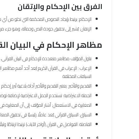
الفرق بين الإحكام والإتقان
الإحكام: يرتبط بإيجاد النصوص المحكمة التي تخلو من أي خ
الإتقان: يُشير إلى تحقيق جودة النص وجماله، وهو جزء من الإ
مظاهر الإحكام في البيان الق
تناول المؤلف مظاهر متعددة للإحكام في البيان القرآني، 
الإعراب : الإعراب في القرآن الكريم يُعد أحد أهم مظاهر
السياقات المختلفة.
التقديم والتأخير: يعتبر التقديم والتأخير أداة بلاغية تُبرز 
الجملة الاعتراضية: تستخدم الجمل الاعتراضية لإضافة تو
المغايرة في الاستعمال: أشار المؤلف إلى أن المغايرة في است
السياق: السياق القرآني يُعد عاملًا رئيسيًا في تحقيق ا
الفاصلة: الفواصل في القرآن (أواخر الآيات) ترتبط ارتباطًا و