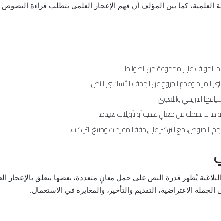
 العلمية، كما بين المؤلف أن فهم الإعجاز العلمي يتطلب قراءة النصوص 
دد المؤلف على مجموعة من الضوابط:
معنى المراد وعدم الخروج عن الهدف الأساسي للنص.
سياقها التاريخي واللغوي.
ة ما لا تحتمله من معانٍ علمية أو تأويلات بعيدة.
لفهم النصوص، مع التركيز على دقة المفردات وصيغ التراكيب.
ي
البلاغية يُظهر قدرة النص على حمل معانٍ متعددة، بعضها يتعلق بالإعجاز 
لجملة الاعتراضية، التقديم والتأخير، والمغايرة في الاستعمال.