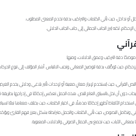
لل أو تداخل، حيث تأتي الكلمات والتراكيب بدقة تخدم المعنى المطلوب.
حكام، لكنه يُبرز الجانب الجمالي إلى جانب الجانب الدلالي.
رآني
موضحًا دقة التركيب وعمق الدلالات، ومنها:
 الإحكام، حيث يُوظَّف بدقة لتوضيح المعاني وتجنب الالتباس. أشار المؤلف إلى تنوع 
إحكام النص القرآني، حيث يُستخدم لإبراز معانٍ معينة أو لإحداث تأثير بلاغي ودلالي يخدم الغ
ضيحات دون أن تخل بالسياق العام للنص. هذه الجمل تعكس إحكامًا في إدراجها بطريقة ت
خدام الألفاظ تُظهر إحكامًا مذهلًا في اختيار الكلمات، حيث يختلف معناها تبعًا لسياقها، م
لمعاني وتكامل النصوص، حيث تأتي الكلمات والجمل مترابطة بشكل يعزز فهم القارئ ويؤك
ثيقًا بمعاني الآيات، حيث تجمع بين الجمال الصوتي والدلالات المعنوية.