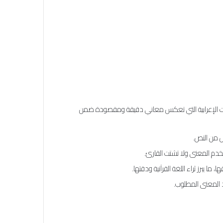
الحركات الإعرابية التي تعكس معاني دقيقة ومقصودة ضمن
رض من النص.
خدم المعنى ولا تشتت القارئ.
ا يبرز ثراء اللغة القرآنية ودقتها.
د المعنى المطلوب.