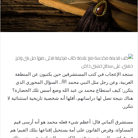
ستجد الإعجاب في كتب المستشرقين حين يكتبون عن المنطقة
العربية، وعن رجل مثل النبي محمد
ﷺ
.. السؤال المحوري الذي
يتكرر: كيف استطاع محمد بن عبد الله وضع أسس تلك الحضارة؟
هناك نتيجة تصل لها دراساتهم، أقلها أنه شخصية تاريخية استثنائية لا
تتكرر.
مستشرق ألماني قال: أعظم شيء فعله محمد هو أنه أرسى قيم
المساواة، وفرض القانون على أمة يستحيل إقناعها بتلك القيم! هم
في قراءتهم للسيرة يستوقفهم الكثير من الحوادث عن معنى ذلك