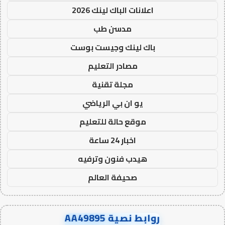
اعلانات الباك لينك 2026
مدسن طب
باك لينك وجيست بوست
مصادر التعليم
مجلة تقنية
يو ان بي الرياضي
موقع حالة للتعليم
اخبار 24 ساعة
هيدب فنون وترفيه
صحيفة العالم
روابط نصية AA49895