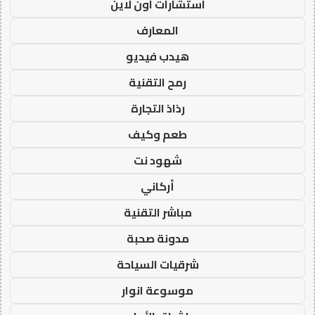
استشارات اون لاين
المعارف
هيدب فيديو
رمح التقنية
رذاذ التجارة
طعم وكيف
شهود نت
أركاني
مباشر التقنية
مدونة صحبة
شرقيات السياحة
موسوعة انوار