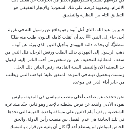
الالتزام، وصعوبة فرضه على تلك الشعوب؛ والإنجاز الحقيقي هو
التطابق التام بين النظرية والتطبيق.
جابر بن عبد الله، الذي قُتل أبوه وهو يدافع عن رسول الله في غزوة
أحد، جاء إلى النبي
ﷺ
بعد أن أثقلت كاهله الديون، طلب منه طلبًا
منطقيًّا، أن يحدّث دائنه اليهودي بتأجيل الدين الذي ورثه عن أبيه..
ذهب الرسول إلى اليهودي بذلك الطلب ورفض الرجل، قلل النبي من
سقف المطالبة للتخفيف عن ابن شخص من أحب الناس إليه، ليقول:
خذ النصف الآن والنصف السنة القادمة، رفض الدائن ذلك الحل،
وتمسك بتحصيل دينه في الموعد المتفق عليه؛ فيذهب النبي ويطلب
من جابر أداء الدين في موعده.
نحن نتحدث عن صاحب أعلى منصب سياسي في المدينة، مارس
نفوذه الأدبي وابتعد عن فرض سلطته بالإجبار وهو قادر، حيّد مشاعره
الشخصية ووقف أمام الاثنين على مسافة واحدة، القيمة التي نجدها
في تلك الحادثة هي عدم الفصل بين منصب رأس الدولة، والحق
الخاص لمواطن لم يستطع أحد أيًّا كان أن يثنيه عن قراره بالتمسك