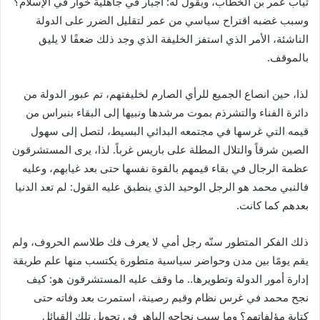
ثياب عمر بن الخطاب، ويقول له: أجبار في جاهلية خوار في الإسلام؟
وسبب غضبه اقتراح سياسي من عمر لتقليل الضرر على الدولة
الناشئة، الأمر الذي استفز الخليفة الذي وجد ذلك ضعفًا لا يليق
بالموقف.
لذا، حين انصاع الجميع للرأي الصارم لخليفتهم، تم عبور الدولة من
دائرة الفناء والتشرذم بموت مرشدها ونبيها إلى البقاء بنبراس من
قيمه التي غرسها في مجتمعه البدائي البسيط، لتصل إلى سهول
الصين شرقاً والتلال المطلة على باريس غرباً. لذا، يرى المستشرقون
عظمة الرجال في بقاء قيمهم بالقوة نفسها حتى بعد غيابهم، وعليه
فالنبي محمد هو الرجل الوحيد الذي ينطبق عليه القول: لم تعد الدنيا
بعدهم كما كانت.
ذلك الفكر المتطور سنّه رجل أمي لا يعرف فك طلاسم الحروف، ولم
يقم يومًا بين مدن وحواضر سياسية متطورة يكتسب منها علم طريقة
إدارة أمور الدولة وتطويرها.. ما وقف عليه المستشرقون هو: كيف
نجح محمد في غرس نظام وقيم رصينة، استمرت بعد وفاته حتى
كتابة مؤلفاتهم؟ وما سبب نجاحه الباهر في تحويل تلك القبائل