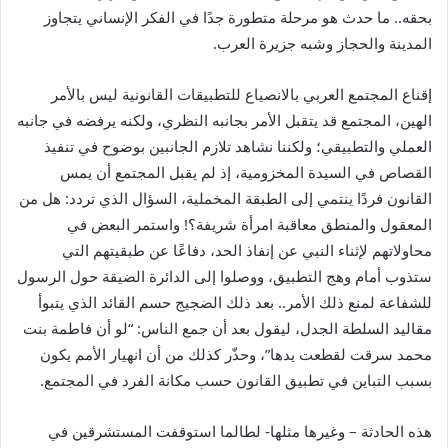
بحقه.. ما حدث هو مرحلة متطورة جدًا في الفكر الإنساني يتجاوز
المدينة والحجاز وشبه جزيرة العرب.
إقناع المجتمع العربي بالانصياع للتطبيقات القانونية ليس بالأمر
الهين، المجتمع قد يتقبل الأمر بجانبه النظري، ولكنه يرفضه في جانبه
العملي والتطبيقي؛ ولكننا نشاهد تلازم الجانبين بوضوح في تنفيذ
القصاص في السيدة المخزومية، إذ لم يقبل المجتمع أن يمس
القانون فردًا ينتمي إلى الطبقة المخملية، السؤال الذي تردد: هل من
المعقول والمنطق معاقبة امرأة شريفة؟! واستمر البعض في
محاولاتهم لإثناء النبي عن إنفاذ الحد، دفاعًا عن طبقيتهم التي
ستذوب أمام وهج التطبيق، ووصلوا إلى الدائرة الضيقة حول الرسول
للشفاعة لمنع ذلك الأمر.. بعد ذلك الضجيج حسم القائد الذي يتبوأ
مقاليد السلطة الجدل، ليقول بعد أن جمع الناس: “لو أن فاطمة بنت
محمد سرقت لقطعت يدها”، وحذّر كذلك من أن انهيار الأمم يكون
بسبب التباين في تطبيق القانون حسب مكانة الفرد في المجتمع.
هذه الحادثة – وغيرها مثلها- لطالما استوقفت المستشرقين في