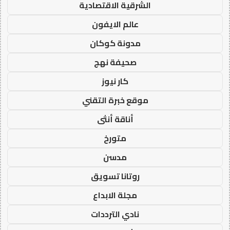
الشرقية الاقتصادية
عالم الايفون
مدونة كوكان
صحيفة نهج
كار نيوز
موقع خبرة التقني
أناقة أنثى
متورخ
مدسن
روتانا تسويق
مجلة الابداع
نادي الترددات