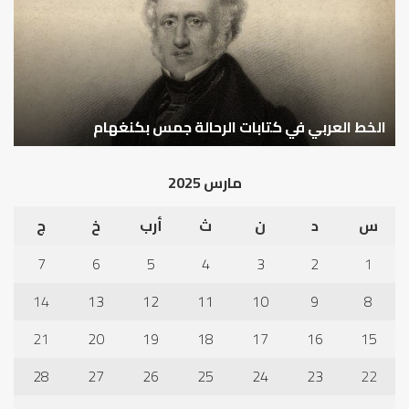
شخصية
است
الإنسان؟
الد
كيف تشكل العبادات شخصية الإنسان؟
أ
مارس 2025
س
د
ن
ث
أرب
خ
ج
7
6
5
4
3
2
1
14
13
12
11
10
9
8
21
20
19
18
17
16
15
28
27
26
25
24
23
22