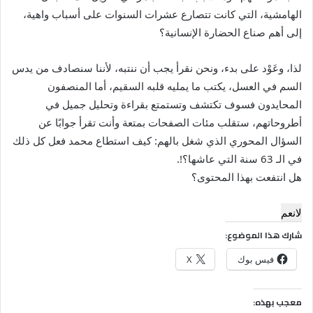
الهامشية، التي كانت تتصارع عشرات السنوات على أسباب واهية،
إلى أهم صناع الحضارة الإنسانية؟
لذا، وعَوْد على بدء، ونحن نقرأ يجب أن ننتبه، لأننا سنصادف من يدس
السم في العسل، يكتب ما يمليه قلبه السقيم، أما المنصفون
المحايدون فسوف تكتشف وتستمتع بقراءة وتحليل جميل في
أطروحاتهم، ستقلب مئات الصفحات بمتعة وأنت تقرأ جوابًا عن
السؤال المحوري الذي شغل بالهم: كيف استطاع محمد فعل كل ذلك
في الـ 63 سنة التي عاشها؟!.
هل انتفعت بهذا المحتوى؟
لا
نعم
شارك هذا الموضوع:
فيس بوك
X
معجب بهذه: