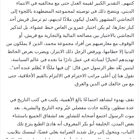
كتبهم.. التقدير الكبير لقيمة العدل حتى مع مخالفيه في الانتماء
الديني، ويتضح ذلك في توصيته لمجموعته المضطهدة باللجوء إلى
النجاشي المشهور بالعدل ليكون ملاذًا لدينهم، ثم ترسل قريش أحد
كبار تجارها، لم يكن اختيار عمرو بن العاص خبط عشواء، بل لتذكير
النجاشي بالاختيار بين مصالحه المالية والتجارية مع قريش، أو
الوقوف مع معارضيهم من أفراد مجموعة محمد، الذين لا يملكون من
الدنيا إلا حطامها، ويرفض الرجل ذلك الابتزاز، ويضرب بعرض الحائط
تهديدهم انحيازًا لمبادئه في عمل نادرًا ما نجده في عالم السياسة،
ليتبين بُعْد نظر الرسول حين قال: “إن فيها ملكًا لا يُظلم عنده أحد”..
نقول هنا إن أعلى مراتب الاحترام في الالتزام بالقيم الأخلاقية، حتى
مع من خالفك في الدين والعرق.
نقف بهدوء لنشاهد اجتماعًا بالغ الأهمية، يكتب في كتب التاريخ في
عدة سطور، ولكنه حادث مفصلي غيّر وجه التاريخ والبشرية.. بعد
موت الرسول اجتمع أصحابه للتشاور بعد انشقاق الجميع باستثناء
بعض المدن، الخليفة أبو بكر المعروف أنه هادئ الطبع ينزع تلك
الثياب، ويتحول إلى رجل شديد الصرامة يغلي غضبًا، ليمسك بتلابيب