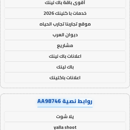
أقوى باقة باك لينك
خدمات با كلينك 2026
موقع تجاربنا تجارب الحياه
ديوان العرب
مشاريع
اعلانات باك لينك
باك لينك
اعلانات باكلينك
روابط نصية AA98746
يلا شوت
yalla shoot