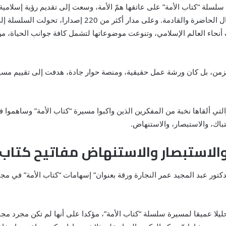
الأول عام 1981، قبل 40 عاما حملت سلسلة “كتاب الأمة” على عاتقها همّ الأمة، وسعت إلى تقد
لتحدياته، وتستلهم من معين الوحي ما ينير الدرب للأجيال الحاضرة
أنحاء العالم الإسلامي، وتنوعت موضوعاتها لتشمل كافة جوانب الحياة، من 
الزمن، بل كان ورشة عمل حقيقية، ومنصة حوار جادة، هدفت إلى تقييم مسي
تي ألقاها نخبة من المفكرين الذين واكبوا مسيرة “كتاب الأمة” وساهموا في
تباك، والاستبصار، والاستنهاض.
 والاستبصار والاستنهاض مفاتيح كتاب 
دكتور عبد المجيد عمر النجارة ورقة بعنوان” إسهامات “كتاب الأمة” في م
تحليلا عميقا لمسيرة سلسلة “كتاب الأمة”، مؤكدا على أنها لم تكن مجرد مج