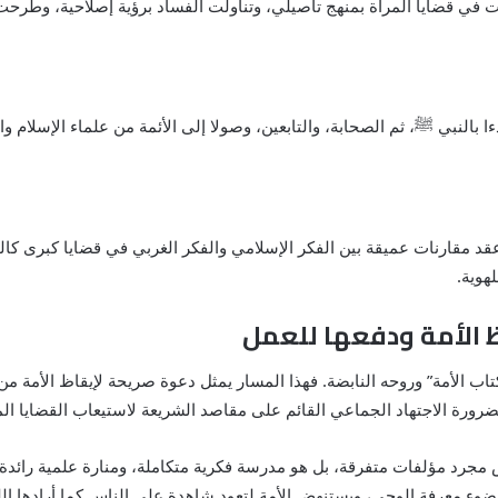
 في قضايا المرأة بمنهج تأصيلي، وتناولت الفساد برؤية إصلاحية، وطرحت
ا بالنبي
ﷺ
، ثم الصحابة، والتابعين، وصولا إلى الأئمة من علماء الإسلام 
 عقد مقارنات عميقة بين الفكر الإسلامي والفكر الغربي في قضايا كبرى ك
هوية.
ظ الأمة ودفعها للعمل
اب الأمة” وروحه النابضة. فهذا المسار يمثل دعوة صريحة لإيقاظ الأمة من
مة” بضرورة الاجتهاد الجماعي القائم على مقاصد الشريعة لاستيعاب القضايا 
ليس مجرد مؤلفات متفرقة، بل هو مدرسة فكرية متكاملة، ومنارة علمية رائد
 معرفة الوحي، ويستنهض الأمة لتعود شاهدة على الناس كما أرادها الله