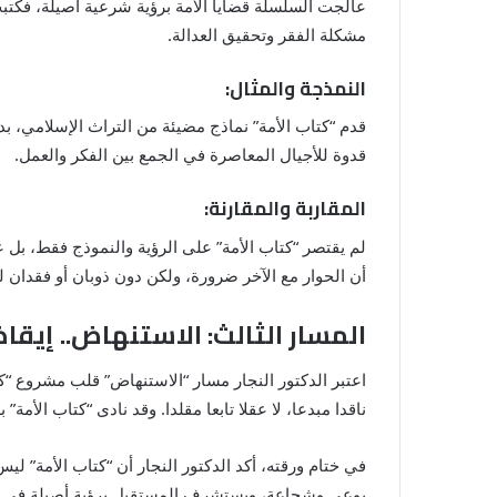
عالجت السلسلة قضايا الأمة برؤية شرعية أصيلة، فكتبت
مشكلة الفقر وتحقيق العدالة.
النمذجة والمثال:
قدم “كتاب الأمة” نماذج مضيئة من التراث الإسلامي، بدء
قدوة للأجيال المعاصرة في الجمع بين الفكر والعمل.
المقاربة والمقارنة:
لم يقتصر “كتاب الأمة” على الرؤية والنموذج فقط، بل
أن الحوار مع الآخر ضرورة، ولكن دون ذوبان أو فقدان لل
المسار الثالث: الاستنهاض.. إيقا
اعتبر الدكتور النجار مسار “الاستنهاض” قلب مشروع “كت
ناقدا مبدعا، لا عقلا تابعا مقلدا. وقد نادى “كتاب الأ
في ختام ورقته، أكد الدكتور النجار أن “كتاب الأمة” 
بوعي وشجاعة، ويستشرف المستقبل برؤية أصيلة في ضوء