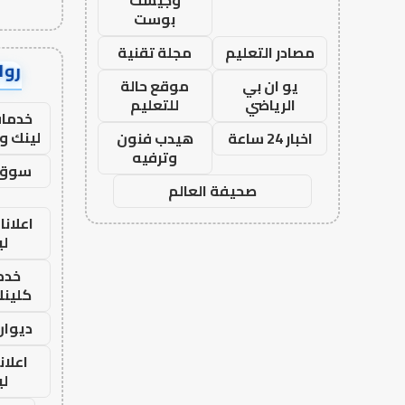
وجيست
بوست
مصادر التعليم
مجلة تقنية
رواب
يو ان بي
موقع حالة
الرياضي
للتعليم
خدمات
لينك و
اخبار 24 ساعة
هيدب فنون
وترفيه
سوق 
صحيفة العالم
اعلانا
لي
خدما
كلينك 26
ديوان
اعلان
لي