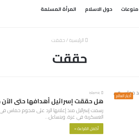
منوعات
حول الاسلام
المرأة المسلمة
الرئيسية
/
حققت
حققت
islamic
أخبار العالم
هل حققت إسرائيل أهدافها حتى الآن 
رسمت إسرائيل منذ إعلانها الرد على هجوم حماس في ال
العسكرية في غزة. ويتساءل…
أكمل القراءة »