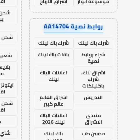
اق
موسوعة انوار
اشراق الأرباح
شحن 
بب
روابط نصية AA14704
شحن يل
شراء باك لينك
شراء باك لينك
شراء روابط
باقات باك لينك
شعبية
نصية
بلاي
اشراق لنك،
اعلانات الباك
ست
شراء
لينك
ايتونز
باكلينكات
اق
التدريس
اشراق العالم
شحن يل
عالم كبير
اق
منتدى
اعلانات الباك
ح
الاشراق
لينك 2026
شاي 
مدسن طب
باك لينك