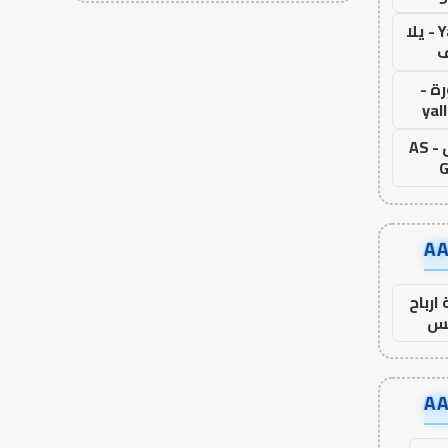
Yalla Live - يلا
ف
ة -
yal
اس جول - AS
G
ارباح
س