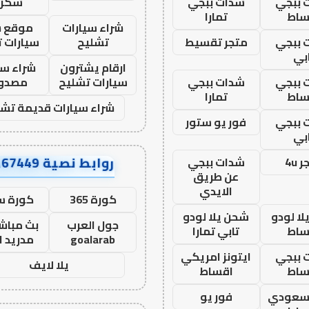
 ببجي
شدات ببجي
سكرا
ساط
تمارا
شراء سيارات
موقع ش
 ببجي
متجر تقسيط
تشليح
سيارات 
بي
ارقام يشترون
شراء سي
 ببجي
شدات ببجي
سيارات تشليح
مصدو
ساط
تمارا
شراء سيارات قديمة تشل
 ببجي
فور يو ستور
بي
روابط نصية AA67449
 4u
شدات ببجي
عن طريق
الايدي
كورة 365
كورة س
ا لودو
شحن يلا لودو
جول العرب
بث مباشر
ساط
تابي تمارا
goalarab
مدريد ا
 ببجي
ايتونز امريكي
يلا لايف
ساط
اقساط
 سعودي
فور يو