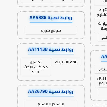
ب
راء
تشليح
روابط نصية AA5386
ارات
مة
موقع كورة
يح
روابط نصية AA11138
باقة باك لينك
تحسين
محركات البحث
يتي
SEO
 ريال
ليوم
روابط نصية AA26790
ماسنجر المسلم