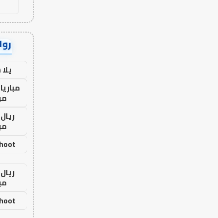
رواب
يلا
مباريا
مب
ريال 
مب
shoot
ريال 
مب
shoot