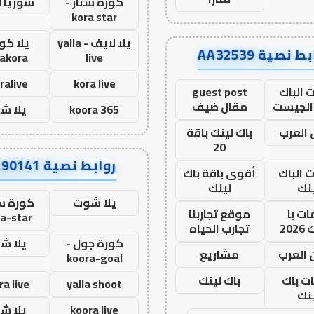
كورة ستار -
سوريا 
kora star
يلا لايف - yalla
يلا كور
ط نصية AA32539
lakora
live
ralive
kora live
 الباك
guest post
الجيست
مقال ضيف
koora 365
يلا ش
العرب
باك لينك باقة
20
روابط نصية AA90141
ت الباك
أقوى باقة باك
نك
لينك
يلا شوت
كورة ست
ت با
موقع تجاربنا
a-star
20
تجارب الحياه
كورة جول -
يلا ش
 العرب
مشاريع
koora-goal
ات باك
باك لينك
ra live
yalla shoot
نك
koora live
يلا ش