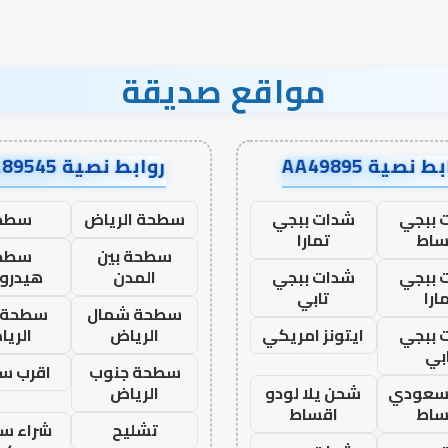
مواقع صديقة
ط نصية AA49895
روابط نصية AA89545
 ببجي
شدات ببجي
سطحة الرياض
سطح
ساط
تمارا
سطحة بين
سطح
 ببجي
شدات ببجي
المدن
هيدرو
ارا
تابي
سطحة شمال
سطحة 
 ببجي
ايتونز امريكي
الرياض
الري
بي
سطحة جنوب
اقرب س
 سعودي
شحن يلا لودو
الرياض
ساط
اقساط
تشليح
شراء سي