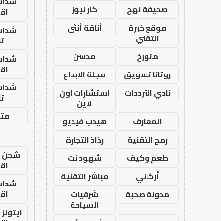
شدات
صحيفة نهج
كار نيوز
اق
موقع خبرة
أناقة أنثى
شدات
التقني
تا
متورخ
مدسن
شدات
اق
روتانا تسويق
مجلة الابداع
شدات
نادي الترددات
استشارات اون
تا
لاين
متجر
المعارف
هيدب فيديو
رمح التقنية
رذاذ التجارة
شحن يل
طعم وكيف
شهود نت
اق
أركاني
مباشر التقنية
شدات
اق
مدونة صحبة
شرقيات
السياحة
ايتونز