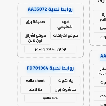
لايف
روابط نصية AA35872
ة -
yal
ضوء
صحيفة برق
التعليمي
koo
موقع اشراقات
موقع اشراق
وت
اون لاين
اركان سياحة وسفر
روابط نصية FD781964
ار -
koor
يلا شوت
yalla shoot
وت
يلا شوت زون
يلا لايف
koo
yalla live
وت