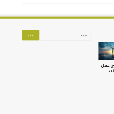
البحث
عن:
ين عمل
لب