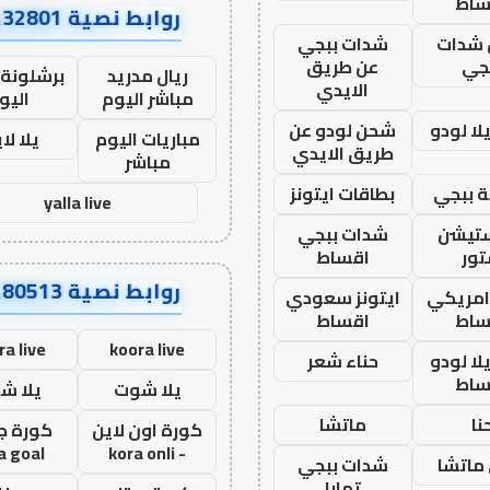
ساط
روابط نصية AA32801
شدات
شدات ببجي
جي
عن طريق
ريال مدريد
برشلونة 
الايدي
مباشر اليوم
اليو
ا لودو
شحن لودو عن
مباريات اليوم
يلا لا
طريق الايدي
مباشر
 ببجي
بطاقات ايتونز
yalla live
ستيشن
شدات ببجي
ور
اقساط
روابط نصية AA80513
 امريكي
ايتونز سعودي
ساط
اقساط
ra live
koora live
ا لودو
حناء شعر
ساط
يلا شوت
يلا ش
نا
ماتشا
كورة اون لاين
كورة ج
a goal
- kora onli
ماتشا
شدات ببجي
تمارا