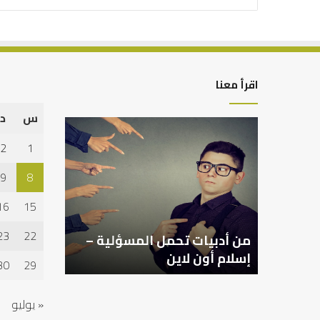
اقرأ معنا
س
د
من
أدبيات
2
1
تحمل
المسؤلية
9
8
–
إسلام
16
15
أون
لاين
23
22
من أدبيات تحمل المسؤلية –
إسلام أون لاين
30
29
« يوليو