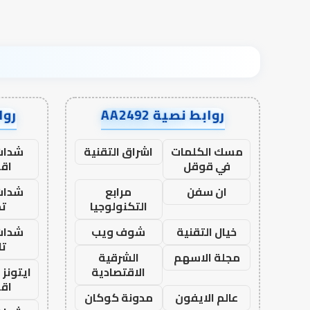
روابط نصية AA2492
رواب
مسك الكلمات
اشراق التقنية
شدات
في قوقل
اق
ان سفن
مرابع
شدات
التكنولوجيا
تم
خيال التقنية
شوف ويب
شدات
تا
مجلة الاسهم
الشرقية
الاقتصادية
ايتونز
اق
عالم الايفون
مدونة كوكان