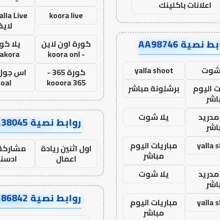
اعلانات باكلينك
koora live
لاي
ط نصية AA98746
كورة اون لاين
يلا كور
lakora
- koora onl
 شوت
yalla shoot
كورة 365 -
oal
kooora 365
ت اليوم
برشلونة مباشر
اشر
مدريد
يلا شوت
روابط نصية AA38045
اشر
yalla 
مباريات اليوم
اول اثنين ريادة
مشاركة 
مباشر
اعمال
ادسن
مدريد
يلا شوت
اشر
روابط نصية AA86842
yalla 
مباريات اليوم
مباشر