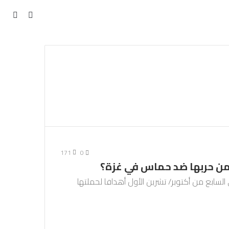
مقال
بحث
عن
عشوائي
171
0
من حربها ضد حماس في غزة؟
سابع من أكتوبر/ تشرين الأول أهدافا لحملتها