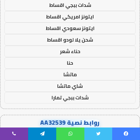
شدات ببجي اقساط
ايتونز امريكي اقساط
ايتونز سعودي اقساط
شحن يلا لودو اقساط
حناء شعر
حنا
ماتشا
شاي ماتشا
شدات ببجي تمارا
روابط نصية AA32539
خدمات الباك لينك والجيست
يسبوك
تويتر
واتساب
تيلقرام
ڤايبر