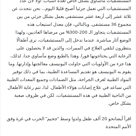
المستشفيات مأساوي بشكل خاص لعدة أسباب: أولا لأن عدد
المستشفيات التي تعمل جزئيا أصبح قليلا اليوم… نحن نتحدث عن
ثلاثة عشر إلى أربعة عشر مستشفى يعمل بشكل جزئي من بين
مجموع 36 مستشفى. وبالتالي، فإن معدل استيعاب هذه
المستشفيات يتجاوز الـ 200-300% من مرضاها العاديين، ولهذا
الوضع آثار مباشرة. عندما ندخل إلى المستشفيات، نرى أطفالًا
ينتظرون لتلقي العلاج في الممرات، والذين قد لا يحصلون على
الرعاية التي يحتاجونها فورا. وهذا بالطبع وضع مأساوي جدا. لذلك،
هذا جزء من الأولويات التي حاولت اليونيسف معالجتها وإدارتها. وما
يقوم به اليونيسف هو تقديم المساعدة الطبية، بما في ذلك توفير
المواد الطبية لغرف الجراحة، مثل الضمادات وجميع المعدات الطبية
التي تساعد في علاج إصابات هؤلاء الأطفال. لذا، تتم رعاية الأطفال
من الناحية الطبية في هذه المستشفيات، لكن في ظروف صعبة
بشكل خاص.
اقرأ أيضا
نحو 20 ألف طفل ولدوا وسط “جحيم” الحرب في غزة وفق
الأمم المتحدة