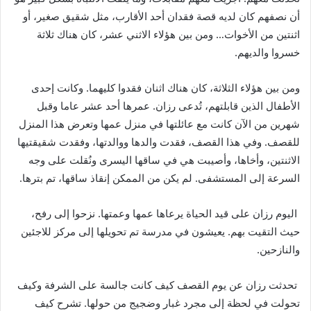
أن نصفهم كان لديه قصة فقدان أحد الأقارب، مثل شقيق صغير، أو
اثنتين من الأخوات… ومن بين هؤلاء الاثني عشر، كان هناك ثلاثة
خسروا والديهم.
ومن بين هؤلاء الثلاثة، كان هناك اثنان فقدوا كليهما. وكانت إحدى
الأطفال الذين قابلتهم، تُدعى رزان. عمرها أحد عشر عاما وقبل
شهرين من الآن كانت مع عائلتها في منزل عمها وتعرض هذا المنزل
للقصف. وفي هذا القصف، فقدت والدها ووالدتها، وفقدت شقيقتيها
الاثنتين، وأخاها، وأصيبت هي في ساقها اليسرى ونُقلت على وجه
السرعة إلى المستشفى. لم يكن من الممكن إنقاذ ساقها، تم بترها.
اليوم رزان على قيد الحياة يرعاها عمها وعمتها. نزحوا إلى رفح،
حيث التقيت بهم. يعيشون في مدرسة تم تحويلها إلى مركز للاجئين
والنازحين.
تحدثت رزان عن يوم القصف كيف كانت جالسة على الشرفة وكيف
تحولت في لحظة إلى مجرد غبار وضجيج من حولها. تشرح كيف