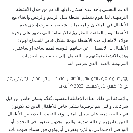
الدعم النفسي يأخذ عدة أشكال: أولها الدعم من خلال الأنشطة
الترفيهية. لذا نقوم بتنظيم أنشطة مثل الرسم والرقص والغناء مع
الأطفال في الملاجئ والمخيمات. شخصيا حضرت إحدى هذه
الأنشطة ومن الملفت للنظر رؤية الابتسامة التي تظهر على وجوه
هؤلاء الأطفال. هذه الأنشطة مهمة بشكل خاص للسماح لهؤلاء
الأطفال بـ “الانفصال” عن حياتهم اليومية لمدة ساعة أو ساعتين.
وهذه الأنشطة تمكنهم من التعامل، إلى حد ما، مع الصدمات
المرتبطة بالعنف الذي تعرضوا له.
رؤى حسونة تعزف الموسيقى للأطفال الفلسطينيين في مخيم للنازحين في رفح
في 18 كانون الأول/ديسمبر 2023
© أ ف ب
بالإضافة إلى ذلك، هناك الإحاطة النفسية، تُقدّم بشكل خاص من قبل
شركائنا، والتي يتم توفيرها بشكل خاص للأطفال الذين قد يكونون
في حالة صدمة، على سبيل المثال. وقد التقيت بالعديد من الأطفال
الذين يعانون من حالة صدمة، والذين يجدون صعوبة في التحدث أو
التواصل الاجتماعي، والذين يقفزون أو يبكون فور سماع صوت باب