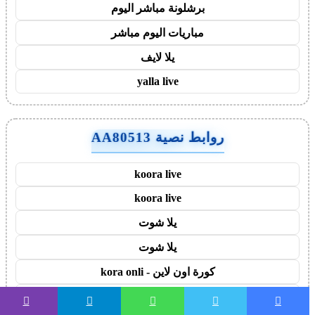
برشلونة مباشر اليوم
مباريات اليوم مباشر
يلا لايف
yalla live
روابط نصية AA80513
koora live
koora live
يلا شوت
يلا شوت
كورة اون لاين - kora onli
كورة جول - kora goal
فيسبوك
تويتر
واتساب
تيلقرام
ڤايبر