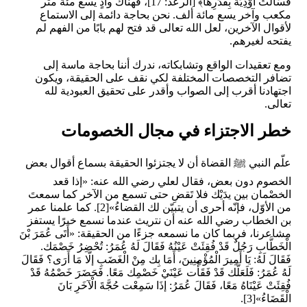
فَسَالَتْ أَوْدِيَةٌ بِقَدَرِهَا﴾ [الرعد: 17]، فهناك وادٍ يسع مئة متر
مكعب وآخر يسع مائة ألف. نحن بحاجة دائمة إلى الاستماع
لأقوال الآخرين، لعل الله تعالى قد فتح لهم بابًا من الفهم لم
يفتحه لغيرهم.
ومع تعقيدات الواقع وتشابكاته، ندرك أننا بحاجة ماسة إلى
تضافر التخصصات المختلفة لكي نقف على الحقيقة، ويكون
اجتهادنا أقرب إلى الصواب وأقدر على تحقيق العبودية لله
تعالى.
خطر الاجتزاء في مجال الخصومات
علّم النبي
ﷺ
القضاة أن لا يجتزئوا الحقيقة بسماع أقوال بعض
الخصوم دون بعض، فقال لعلي رضي الله عنه: «إذا قعد
الخصْمان بين يدَيْك فلا تَقضِ ‌حتى ‌تسمع ‌من ‌الآخر كما سمعتَ
من الأوّل، فإنّه أحرى أن يتبيّن لك القضاءُ»[2]. كما علمنا عمر
بن الخطاب رضي الله عنه أن نتريث عندما نسمع خبرًا يستفز
مشاعرنا، فربما كان ما نسمعه جزءًا من الحقيقة: «أَتَى عُمَرَ بْنَ
الْخَطَّابِ رَجُلٌ قَدْ فُقِئَتْ عَيْنُهُ فَقَالَ لَهُ عُمَرُ: ‌تُحْضِرُ ‌خَصْمَك.
فَقَالَ لَهُ: يَا أَمِيرَ الْمُؤْمِنِينَ، أَمَا بِك مِنْ الْغَضَبِ إلَّا مَا أَرَى؟ فَقَالَ
لَهُ عُمَرُ: فَلَعَلَّك قَدْ فَقَأْت عَيْنَيْ خَصْمِك مَعًا. فَحَضَرَ خَصْمُهُ قَدْ
فُقِئَتْ عَيْنَاهُ مَعًا، فَقَالَ عُمَرُ: إذَا سَمِعْت حُجَّةَ الْآخَرِ بَانَ
الْقَضَاءُ»[3].