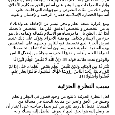
وإدارة الصراعات بين البشر على أساس الحق ومكارم الأخلاق،
وغير ذلك من مئات النصوص والتوجيهات التي قامت على
أساسها الحضارة الإسلامية حضارة الرحمة والإحسان والقوة.
ومع إقرارنا بسعة العلم وعجز البشر عن الإحاطة به، ولذلك لا
بد من التخصص والتخصص الدقيق، لكن هذا التخصص لا يحملنا
أبدًا على الظن بأن ما درسناه هو الإسلام بكماله وتمامه، بل هو
جزء من الإسلام يتكامل مع بقية الأجزاء. ونؤكد على ذلك عندما
نعرض الجزء الذي تخصصنا فيه للناس ونحيلهم على المختصين
بهذه القضية العلمية عندما يسألون أسئلة لا تتعلق بتخصصنا؛
احترامًا للعلم وأهله، وتقديرًا للحقيقة، ونجاةً من إضلال الناس
والوقوع تحت طائلة قوله
ﷺ
: (إِنَّ اللَّهَ لَا يَقْبِضُ الْعِلْمَ انْتِزَاعًا
يَنْتَزِعُهُ مِنَ الْعِبَادِ، وَلَكِنْ يَقْبِضُ الْعِلْمَ بِقَبْضِ الْعُلَمَاءِ، حَتَّى إِذَا لَمْ
يُبْقِ عَالِمًا، اتَّخَذَ النَّاسُ رؤوسًا جُهَّالًا، فَسُئِلُوا، فَأَفْتَوْا بِغَيْرِ عِلْمٍ،
‌فَضَلُّوا ‌وَأَضَلُّوا) [1].
سبب النظرة الجزئية
لعل النظرة الجزئية لا تنتج من وجود قصور في النظر والعلم
وضيق في الأفق وعجز عن متابعة البحث في مسألة من
المسائل فقط؛ بل ربما تنتج من كبر يحمل صاحبه على اعتبار أن
ما وصل إليه هو الحق الذي لا يعرف الباطل إليه سبيلًا، وأنه