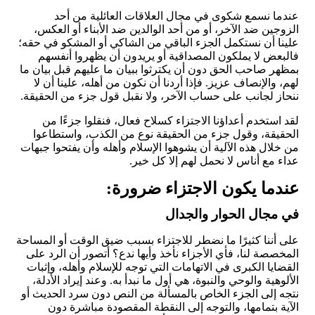
عندما نسمع شكوى في مجال العلاقات العائلية من أحد
الزوجين ضد الآخر، أو من أحد الوالدين ضد الأبناء أو العكس،
علينا أن نستكمل الجزء الباقي من الشاكي أو المشكو في حقه؛
فالبعض لا يملكون المصداقية أو يريدون أن يظهروا أنفسهم
بمظهر صاحب الحق دون أن يكترثوا ببيان ما عليهم قبل بيان ما
لهم، والإنصاف عزيز. فإذا أردنا أن نكون من أهله، علينا أن لا
ننحاز لجانب على حساب الآخر، ولا نقبل قول جزء من الحقيقة.
لقد استخدم أعداؤنا الاجتزاء كسلاح فعال، فنقلوا جزءًا من
الحقيقة، وقول جزء من الحقيقة نوع من الكذب، واستطاعوا
من خلال هذه الآلية أن يشوهوا الإسلام وأهله وأن يفتحوا جبهات
عداء مع أناس لا نحمل لهم إلا كل خير.
عندما يكون الاجتزاء ضرورة:
في مجال الحوار والجدال
على أننا كثيرًا ما نضطر للاجتزاء بسبب ضيق الوقت أو المساحة
المخصصة لنا، فأي الأجزاء نأخذ وأيها ندع؟ أتصور أن الرد على
القضايا الكبرى في الاتهامات التي توجه للإسلام وأهله، وإثبات
الألوهية والوحي والنبوة، هي أول ما نبدأ به. وعند إيراد الأدلة،
نتجه إلى الجزء الخاص بالمسألة من النص دون سرد الحديث أو
الآية بتمامها، والتوجه إلى النقطة المقصودة مباشرة دون