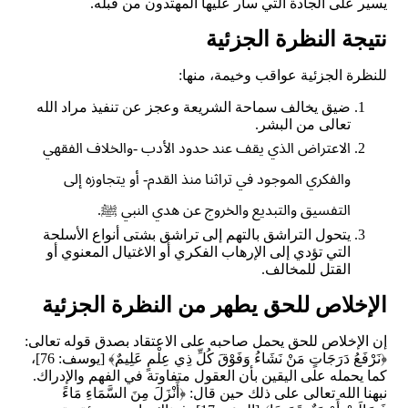
يسير على الجادة التي سار عليها المهتدون من قبله.
نتيجة النظرة الجزئية
للنظرة الجزئية عواقب وخيمة، منها:
ضيق يخالف سماحة الشريعة وعجز عن تنفيذ مراد الله
تعالى من البشر.
الاعتراض الذي يقف عند حدود الأدب -والخلاف الفقهي
والفكري الموجود في تراثنا منذ القدم- أو يتجاوزه إلى
التفسيق والتبديع والخروج عن هدي النبي
ﷺ
.
يتحول التراشق بالتهم إلى تراشق بشتى أنواع الأسلحة
التي تؤدي إلى الإرهاب الفكري أو الاغتيال المعنوي أو
القتل للمخالف.
الإخلاص للحق يطهر من النظرة الجزئية
إن الإخلاص للحق يحمل صاحبه على الاعتقاد بصدق قوله تعالى:
﴿نَرْفَعُ دَرَجَاتٍ مَنْ نَشَاءُ وَفَوْقَ كُلِّ ذِي عِلْمٍ عَلِيمٌ﴾ [يوسف: 76]،
كما يحمله على اليقين بأن العقول متفاوتة في الفهم والإدراك.
نبهنا الله تعالى على ذلك حين قال: ﴿أَنْزَلَ مِنَ السَّمَاءِ مَاءً