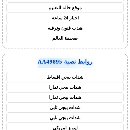
موقع حالة للتعليم
اخبار 24 ساعة
هيدب فنون وترفيه
صحيفة العالم
روابط نصية AA49895
شدات ببجي اقساط
شدات ببجي تمارا
شدات ببجي تمارا
شدات ببجي تابي
شدات ببجي تابي
ايتونز امريكي