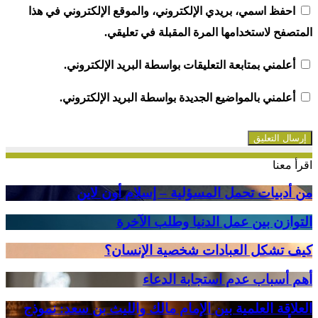
احفظ اسمي، بريدي الإلكتروني، والموقع الإلكتروني في هذا
المتصفح لاستخدامها المرة المقبلة في تعليقي.
أعلمني بمتابعة التعليقات بواسطة البريد الإلكتروني.
أعلمني بالمواضيع الجديدة بواسطة البريد الإلكتروني.
اقرأ معنا
من
من أدبيات تحمل المسؤلية – إسلام أون لاين
أدبيات
تحمل
التوازن
التوازن بين عمل الدنيا وطلب الآخرة
المسؤلية
بين
–
عمل
كيف
كيف تشكل العبادات شخصية الإنسان؟
إسلام
الدنيا
تشكل
أون
وطلب
العبادات
أهم
أهم أسباب عدم استجابة الدعاء
لاين
الآخرة
شخصية
أسباب
الإنسان؟
عدم
العلاقة
العلاقة العلمية بين الإمام مالك والليث بن سعد: نموذج