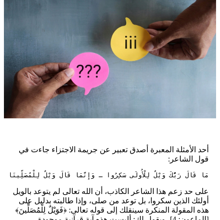
أحد الأمثلة المعبرة أصدق تعبير عن جريمة الاجتزاء جاءت في
قول الشاعر:
مَا قَالَ رَبُّكَ ‌وَيْلٌ ‌لِلْأُولَى ‌سَكِرُوا … وَإِنَّمَا قَالَ وَيْلٌ لِلْمُصَلِّينَا
على حد زعم هذا الشاعر الكاذب، أن الله تعالى لم يتوعد بالويل
أولئك الذين سكروا، بل توعد من صلى، وإذا طالبته بدليل على
هذه المقولة المنكرة سينقلك إلى قوله تعالى: ﴿فَوَيْلٌ لِلْمُصَلِّينَ﴾
[الماعون: 4]، ويقول لك: أليست هذه آية قرآنية موجودة