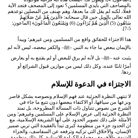
بالمصاحف التي بأيدي المسلمين؟ تعود إلى المصحف فتجد الآية
فعلًا، لكنه لم يقل لك ما بعدها، وهم صنف من المصلين توعدهم
الله تعالى بالويل حين قال سبحانه: ﴿الَّذِينَ هُمْ عَنْ صَلَاتِهِمْ
سَاهُونَ (5) الَّذِينَ هُمْ يُرَاءُونَ (6) وَيَمْنَعُونَ الْمَاعُونَ﴾ [الماعون:
5-7].
هذا الاجتزاء للحقائق واقع من المسلمين ومن غيرهم؛ ويبدأ
بالإيمان ببعض ما جاء به النبي –
ﷺ
– والكفر ببعضه، ليس لأنه لم
يثبت عنه –
ﷺ
– بل لأنه لم يرق للبعض أو لم يقتنع به أو يعارض
أمرًا ثابتًا عنده، وكل ذلك ليس من موازين قبول الشرائع أو
ردها.
الاجتزاء في الدعوة للإسلام
لا تنتهي النظرة الجزئية عند فهم الإسلام ونصوصه بشكل قاصر
ونزعها من سياقها، أو الاكتفاء ببعضها دون تتبع ما جاء في
الشرع من نصوص تتناول ذات المسألة المطروحة، بل تمتد
النظرة الجزئية إلى عرض الإسلام على المسلمين وغيرهم؛ ومن
الأمثلة على ذلك تصوير الحدود على أنها الشريعة الإسلامية، مع
أن الحدود جزء من منظومة كبرى تبدأ بالعقيدة التي تربي ضمير
الإنسان، والأخلاق التي تزكيه وترفعه عن السفاسف، والجزاء
الدنيوي والأخروي، وحماية الكرامة الإنسانية. كل ذلك منظومة