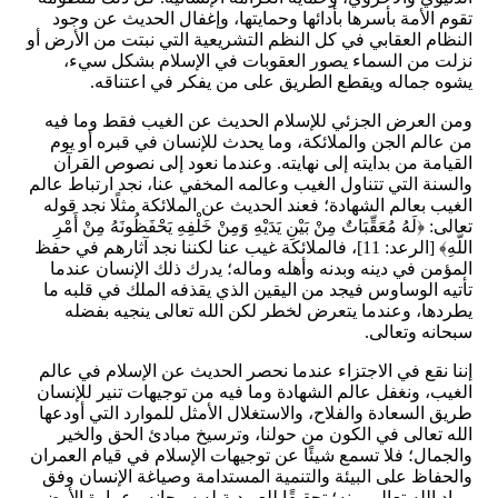
تقوم الأمة بأسرها بأدائها وحمايتها، وإغفال الحديث عن وجود
النظام العقابي في كل النظم التشريعية التي نبتت من الأرض أو
نزلت من السماء يصور العقوبات في الإسلام بشكل سيء،
يشوه جماله ويقطع الطريق على من يفكر في اعتناقه.
ومن العرض الجزئي للإسلام الحديث عن الغيب فقط وما فيه
من عالم الجن والملائكة، وما يحدث للإنسان في قبره أو يوم
القيامة من بدايته إلى نهايته. وعندما نعود إلى نصوص القرآن
والسنة التي تتناول الغيب وعالمه المخفي عنا، نجد ارتباط عالم
الغيب بعالم الشهادة؛ فعند الحديث عن الملائكة مثلًا نجد قوله
تعالى: ﴿لَهُ مُعَقِّبَاتٌ مِنْ بَيْنِ يَدَيْهِ وَمِنْ خَلْفِهِ يَحْفَظُونَهُ مِنْ أَمْرِ
اللَّهِ﴾ [الرعد: 11]، فالملائكة غيب عنا لكننا نجد آثارهم في حفظ
المؤمن في دينه وبدنه وأهله وماله؛ يدرك ذلك الإنسان عندما
تأتيه الوساوس فيجد من اليقين الذي يقذفه الملك في قلبه ما
يطردها، وعندما يتعرض لخطر لكن الله تعالى ينجيه بفضله
سبحانه وتعالى.
إننا نقع في الاجتزاء عندما نحصر الحديث عن الإسلام في عالم
الغيب، ونغفل عالم الشهادة وما فيه من توجيهات تنير للإنسان
طريق السعادة والفلاح، والاستغلال الأمثل للموارد التي أودعها
الله تعالى في الكون من حولنا، وترسيخ مبادئ الحق والخير
والجمال؛ فلا تسمع شيئًا عن توجيهات الإسلام في قيام العمران
والحفاظ على البيئة والتنمية المستدامة وصياغة الإنسان وفق
مراد الله تعالى منه؛ تحقيقًا للعبودية له سبحانه وعمارة الأرض،